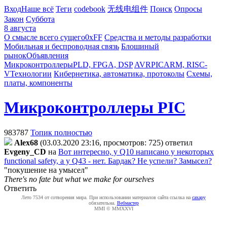
Вход
Наше всё
Теги
codebook
无线电组件
Поиск
Опросы
Закон
Суббота
8 августа
О смысле всего сущего
0xFF
Средства и методы разработки
Мобильная и беспроводная связь
Блошиный
рынок
Объявления
Микроконтроллеры
PLD, FPGA, DSP
AVR
PIC
ARM, RISC-
V
Технологии
Кибернетика, автоматика, протоколы
Схемы,
платы, компоненты
Микроконтроллеры PIC
983787
Топик полностью
Alex68
(03.03.2020 23:16, просмотров: 725)
ответил
Evgeny_CD
на
Вот интересно, у Q10 написано у некоторых
functional safety, а у Q43 - нет. Бардак? Не успели? Замысел?
"покушение на умысел"
There's no fate but what we make for ourselves
Ответить
Лето 7534 от сотворения мира. При использовании материалов сайта ссылка на
caxapу
обязательна.
Вебмастер
MMI © MMXXVI