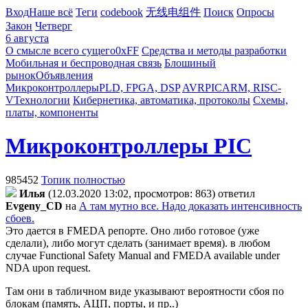
Вход
Наше всё
Теги
codebook
无线电组件
Поиск
Опросы
Закон
Четверг
6 августа
О смысле всего сущего
0xFF
Средства и методы разработки
Мобильная и беспроводная связь
Блошиный
рынок
Объявления
Микроконтроллеры
PLD, FPGA, DSP
AVR
PIC
ARM, RISC-
V
Технологии
Кибернетика, автоматика, протоколы
Схемы,
платы, компоненты
Микроконтроллеры PIC
985452
Топик полностью
Илья
(12.03.2020 13:02, просмотров: 863)
ответил
Evgeny_CD
на
А там мутно все. Надо доказать интенсивность
сбоев.
Это дается в FMEDA репорте. Оно либо готовое (уже
сделали), либо могут сделать (занимает время). в любом
случае Functional Safety Manual and FMEDA available under
NDA upon request.
Там они в табличном виде указывают вероятности сбоя по
блокам (память, АЦП, порты, и пр..)