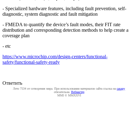
- Specialized hardware features, including fault prevention, self-
diagnostic, system diagnostic and fault mitigation
- FMEDA to quantify the device’s fault modes, their FIT rate
distribution and corresponding detection methods to help create a
coverage plan
- etc
https://www.microchip.com/design-centers/functional-
safety/functional-safety-ready
Ответить
Лето 7534 от сотворения мира. При использовании материалов сайта ссылка на
caxapу
обязательна.
Вебмастер
MMI © MMXXVI