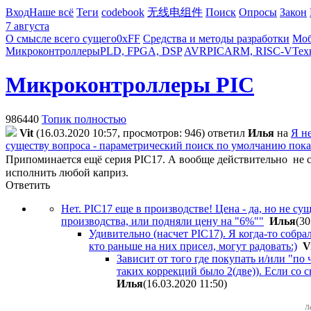
Вход
Наше всё
Теги
codebook
无线电组件
Поиск
Опросы
Закон
7 августа
О смысле всего сущего
0xFF
Средства и методы разработки
Моб
Микроконтроллеры
PLD, FPGA, DSP
AVR
PIC
ARM, RISC-V
Тех
Микроконтроллеры PIC
986440
Топик полностью
Vit
(16.03.2020 10:57, просмотров: 946)
ответил
Илья
на
Я н
существу вопроса - параметрический поиск по умолчанию показы
Припоминается ещё серия PIC17. А вообще действительно не 
исполнить любой каприз.
Ответить
Нет. PIC17 еще в производстве! Цена - да, но не с
производства, или подняли цену на "6%""
Илья
(30
Удивительно (насчет PIC17). Я когда-то собра
кто раньше на них присел, могут радовать:)
V
Зависит от того где покупать и/или "по 
таких коррекций было 2(две)). Если со 
Илья
(16.03.2020 11:50
)
Л