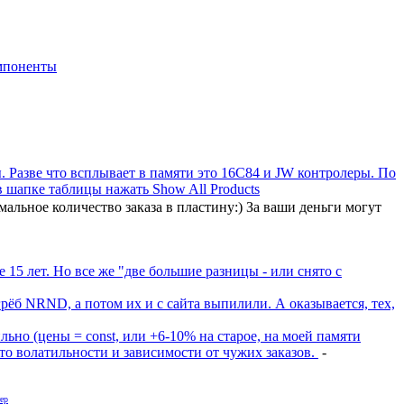
мпоненты
 Разве что всплывает в памяти это 16C84 и JW контролеры. По
в шапке таблицы нажать Show All Products
мальное количество заказа в пластину:) За ваши деньги могут
 15 лет. Но все же "две большие разницы - или снято с
грёб NRND, а потом их и с сайта выпилили. А оказывается, тех,
ильно (цены = const, или +6-10% на старое, на моей памяти
сто волатильности и зависимости от чужих заказов.
-
ер