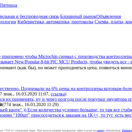
Пятница
ильная и беспроводная связь
Блошиный рынок
Объявления
нологии
Кибернетика, автоматика, протоколы
Схемы, платы, ко
е припомню чтобы Microchip снимал с производства контроллеры.
вает New/Popular 8-bit PIC MCU Products, чтобы увидеть все - 
как бы
снимают (
), но может приподняться цена, появиться мини
ущественно. Поднимали на 6% цены на контроллеры которым более
7 знак., 16.03.2020 11:07
,
ссылка
)
лся их применять, ну и через полгода после покупки эмулятора о
it
(774 знак., 16.03.2020 11:29
)
чьей квоте" )) Если количества условно большие, то там все стаб
своими "100шт" присоседиться к заказам на 1К++, то тут есть ме
ето 7534 от сотворения мира. При использовании материалов сайта ссылка на
caxapу
обязательна.
Вебмаст