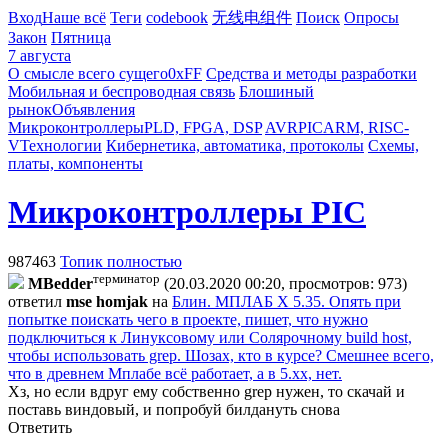
Вход
Наше всё
Теги
codebook
无线电组件
Поиск
Опросы
Закон
Пятница
7 августа
О смысле всего сущего
0xFF
Средства и методы разработки
Мобильная и беспроводная связь
Блошиный
рынок
Объявления
Микроконтроллеры
PLD, FPGA, DSP
AVR
PIC
ARM, RISC-
V
Технологии
Кибернетика, автоматика, протоколы
Схемы,
платы, компоненты
Микроконтроллеры PIC
987463
Топик полностью
терминатор
MBedder
(20.03.2020 00:20, просмотров: 973)
ответил
mse homjak
на
Блин. МПЛАБ Х 5.35. Опять при
попытке поискать чего в проекте, пишет, что нужно
подключиться к Линуксовому или Солярочному build host,
чтобы использовать grep. Шозах, кто в курсе? Смешнее всего,
что в древнем Мплабе всё работает, а в 5.хх, нет.
Хз, но если вдруг ему собственно grep нужен, то скачай и
поставь виндовый, и попробуй билдануть снова
Ответить