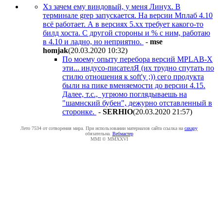
Хз зачем ему виндовый, у меня Линух. В
терминале grep запускается. На версии Мплаб 4.10
всё работает. А в версиях 5.хх требует какого-то
билд хоста. С другой стороны и % с ним, работаю
в 4.10 и ладно, но неприятно.
-
mse
homjak
(20.03.2020 10:32
)
По моему опыту перебора версий MPLAB-X
эти... индусо-писателЯ (их трудно спутать по
стилю отношения к soft'у ;)) сего продукта
были на пике вменяемости до версии 4.15.
Далее, т.с., угрюмо поглядываешь на
"шамнский бубен", дежурно отставленный в
сторонке.
-
SERHIO
(20.03.2020 21:57
)
Лето 7534 от сотворения мира. При использовании материалов сайта ссылка на
caxapу
обязательна.
Вебмастер
MMI © MMXXVI