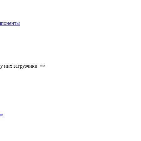
мпоненты
я у них загрузчики =>
ер