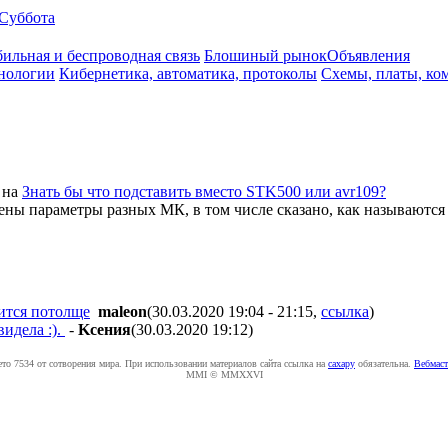
Суббота
ильная и беспроводная связь
Блошиный рынок
Объявления
нологии
Кибернетика, автоматика, протоколы
Схемы, платы, ко
на
Знать бы что подставить вместо STK500 или avr109?
слены параметры разных МК, в том числе сказано, как называютс
ится потолще
maleon
(30.03.2020 19:04 - 21:15
,
ссылка
)
видела :).
-
Kceния
(30.03.2020 19:12
)
ето 7534 от сотворения мира. При использовании материалов сайта ссылка на
caxapу
обязательна.
Вебмаст
MMI © MMXXVI