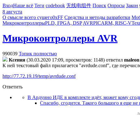
Вход
Наше всё
Теги
codebook
无线电组件
Поиск
Опросы
Закон
8 августа
О смысле всего сущего
0xFF
Средства и методы разработки
Моб
Микроконтроллеры
PLD, FPGA, DSP
AVR
PIC
ARM, RISC-V
Тех
Микроконтроллеры AVR
990039
Топик полностью
Kceния
(30.03.2020 17:09, просмотров: 1148)
ответил
maleon
К ней текстовый файл прилагается "avrdude.conf", где перечи
http://77.72.19.19/temp/avrdude.conf
Ответить
В Ардуино ИДЕ в комплекте идёт, может кому сгод
Спасибо, сгодится. Такого большого я еще не 
Л