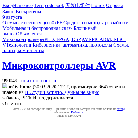
Вход
Наше всё
Теги
codebook
无线电组件
Поиск
Опросы
Закон
Воскресенье
9 августа
О смысле всего сущего
0xFF
Средства и методы разработки
Мобильная и беспроводная связь
Блошиный
рынок
Объявления
Микроконтроллеры
PLD, FPGA, DSP
AVR
PIC
ARM, RISC-
V
Технологии
Кибернетика, автоматика, протоколы
Схемы,
платы, компоненты
Микроконтроллеры AVR
990049
Топик полностью
m16_home
(30.03.2020 17:17, просмотров: 864)
ответил
maleon
на
В Студии вот что, Дуины не видно
забавно, PICkit4 поддерживается.
Ответить
Лето 7534 от сотворения мира. При использовании материалов сайта ссылка на
caxapу
обязательна.
Вебмастер
MMI © MMXXVI