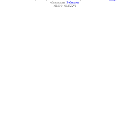
обязательна.
Вебмастер
MMI © MMXXVI