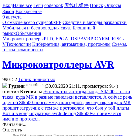
Вход
Наше всё
Теги
codebook
无线电组件
Поиск
Опросы
Закон
Воскресенье
9 августа
О смысле всего сущего
0xFF
Средства и методы разработки
Мобильная и беспроводная связь
Блошиный
рынок
Объявления
Микроконтроллеры
PLD, FPGA, DSP
AVR
PIC
ARM, RISC-
V
Технологии
Кибернетика, автоматика, протоколы
Схемы,
платы, компоненты
Микроконтроллеры AVR
990152
Топик полностью
волшебник
Гyдвин
(30.03.2020 21:11, просмотров: 914)
ответил
Kceния
на
Это так только тогда, когда Stk500 - плата
такая, куда МК в разные панельки вставляются. А сейчас речь
идет об Stk500-программе, пригодной для случая, когда в МК
прошит загрузчик с тем же протоколом, что был у той платы.
Вот и в конфигураторе avrdude под Stk500v2 понимается
именно протокол.
Фантазии...
Ответить
Лето 7534 от сотворения мира. При использовании материалов сайта ссылка на
caxapу