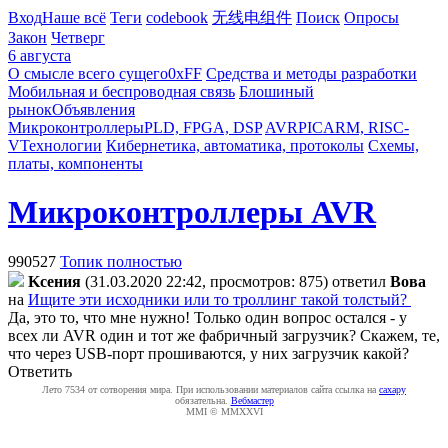
Вход
Наше всё
Теги
codebook
无线电组件
Поиск
Опросы
Закон
Четверг
6 августа
О смысле всего сущего
0xFF
Средства и методы разработки
Мобильная и беспроводная связь
Блошиный
рынок
Объявления
Микроконтроллеры
PLD, FPGA, DSP
AVR
PIC
ARM, RISC-
V
Технологии
Кибернетика, автоматика, протоколы
Схемы,
платы, компоненты
Микроконтроллеры AVR
990527
Топик полностью
Kceния
(31.03.2020 22:42, просмотров: 875)
ответил
Boвa
на
Ищите эти исходники или то троллинг такой толстый?
Да, это то, что мне нужно! Только один вопрос остался - у
всех ли AVR один и тот же фабричный загрузчик? Скажем, те,
что через USB-порт прошиваются, у них загрузчик какой?
Ответить
Лето 7534 от сотворения мира. При использовании материалов сайта ссылка на
caxapу
обязательна.
Вебмастер
MMI © MMXXVI