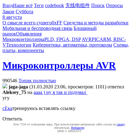
Вход
Наше всё
Теги
codebook
无线电组件
Поиск
Опросы
Закон
Суббота
8 августа
О смысле всего сущего
0xFF
Средства и методы разработки
Мобильная и беспроводная связь
Блошиный
рынок
Объявления
Микроконтроллеры
PLD, FPGA, DSP
AVR
PIC
ARM, RISC-
V
Технологии
Кибернетика, автоматика, протоколы
Схемы,
платы, компоненты
Микроконтроллеры AVR
990546
Топик полностью
jaga-jaga
(31.03.2020 23:06, просмотров: 1101)
ответил
Aleksey_75
на
аааа ) ну я так и подумал
угу
сЕка
тренируюсь вставлять ссылку
Ответить
Лето 7534 от сотворения мира. При использовании материалов сайта ссылка на
caxapу
обязательна.
Вебмастер
MMI © MMXXVI