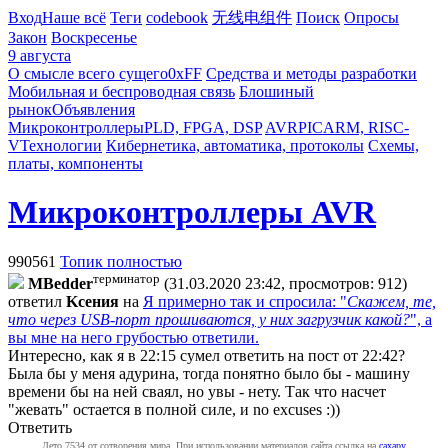
Вход
Наше всё
Теги
codebook
无线电组件
Поиск
Опросы
Закон
Воскресенье
9 августа
О смысле всего сущего
0xFF
Средства и методы разработки
Мобильная и беспроводная связь
Блошиный
рынок
Объявления
Микроконтроллеры
PLD, FPGA, DSP
AVR
PIC
ARM, RISC-
V
Технологии
Кибернетика, автоматика, протоколы
Схемы,
платы, компоненты
Микроконтроллеры AVR
990561
Топик полностью
терминатор
MBedder
(31.03.2020 23:42, просмотров: 912)
ответил
Kceния
на
Я примерно так и спросила: "
Скажем, те,
что через USB-порт прошиваются, у них загрузчик какой?
", а
вы мне на него грубостью ответили.
Интересно, как я в 22:15 сумел ответить на пост от 22:42?
Была бы у меня адурина, тогда понятно было бы - машину
времени бы на ней сваял, но увы - нету. Так что насчет
"жевать" остается в полной силе, и no excuses :))
Ответить
Лето 7534 от сотворения мира. При использовании материалов сайта ссылка на
caxapу