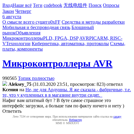
Вход
Наше всё
Теги
codebook
无线电组件
Поиск
Опросы
Закон
Четверг
6 августа
О смысле всего сущего
0xFF
Средства и методы разработки
Мобильная и беспроводная связь
Блошиный
рынок
Объявления
Микроконтроллеры
PLD, FPGA, DSP
AVR
PIC
ARM, RISC-
V
Технологии
Кибернетика, автоматика, протоколы
Схемы,
платы, компоненты
Микроконтроллеры AVR
990565
Топик полностью
Aleksey_75
(31.03.2020 23:51, просмотров: 823)
ответил
Kceния
на
Не, не для Ардуины. Я же сказала - фабричные, т.е.
те, что у купленных в в магазине внутри сидят.
Нафиг вам штатный бут ? В буте самое страшное это
интерфейс загрузки, а больше там по факту ничего и нету )
Ответить
Лето 7534 от сотворения мира. При использовании материалов сайта ссылка на
caxapу
обязательна.
Вебмастер
MMI © MMXXVI