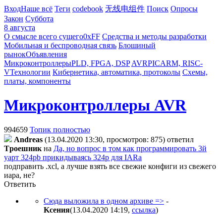
Вход
Наше всё
Теги
codebook
无线电组件
Поиск
Опросы
Закон
Суббота
8 августа
О смысле всего сущего
0xFF
Средства и методы разработки
Мобильная и беспроводная связь
Блошиный
рынок
Объявления
Микроконтроллеры
PLD, FPGA, DSP
AVR
PIC
ARM, RISC-
V
Технологии
Кибернетика, автоматика, протоколы
Схемы,
платы, компоненты
Микроконтроллеры AVR
994659
Топик полностью
Andreas
(13.04.2020 13:30, просмотров: 875)
ответил
Tpoeшник
на
Да, но вопрос в том как программировать 3й
уарт 324pb прикидываясь 324p для IARa
подправить .xcl, а лучше взять все свежие конфиги из свежего
иара, не?
Ответить
Сюда выложила в одном архиве =>
-
Kceния
(13.04.2020 14:19
,
ссылка
)