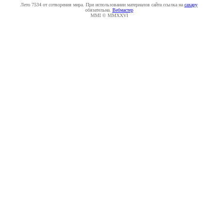
Лето 7534 от сотворения мира. При использовании материалов сайта ссылка на
caxapу
обязательна.
Вебмастер
MMI © MMXXVI