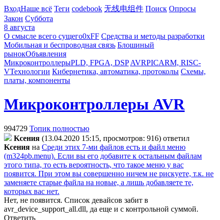
Вход
Наше всё
Теги
codebook
无线电组件
Поиск
Опросы
Закон
Суббота
8 августа
О смысле всего сущего
0xFF
Средства и методы разработки
Мобильная и беспроводная связь
Блошиный
рынок
Объявления
Микроконтроллеры
PLD, FPGA, DSP
AVR
PIC
ARM, RISC-
V
Технологии
Кибернетика, автоматика, протоколы
Схемы,
платы, компоненты
Микроконтроллеры AVR
994729
Топик полностью
Kceния
(13.04.2020 15:15, просмотров: 916)
ответил
Kceния
на
Среди этих 7-ми файлов есть и файл меню
(m324pb.menu). Если вы его добавите к остальным файлам
этого типа, то есть вероятность, что такое меню у вас
появится. При этом вы совершенно ничем не рискуете, т.к. не
заменяете старые файла на новые, а лишь добавляете те,
которых вас нет.
Нет, не появится. Список девайсов забит в
avr_device_support_all.dll, да еще и с контрольной суммой.
Ответить