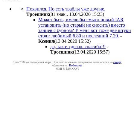
Появился. Но есть траблы уже другие.
Tpoeшник
(81 знак., 13.04.2020 15:23
)
Может быть, имело бы смысл новый IAR
установить (но старый не сносить) вместо
танцев с бубном? У меня вот тоже две штуки
стоят: любимый 6.80 и последний 7.20.
-
Kceния
(13.04.2020 15:52
)
да, так и сделал. спасибо!!!
-
Tpoeшник
(13.04.2020 15:57
)
Лето 7534 от сотворения мира. При использовании материалов сайта ссылка на
caxapу
обязательна.
Вебмастер
MMI © MMXXVI