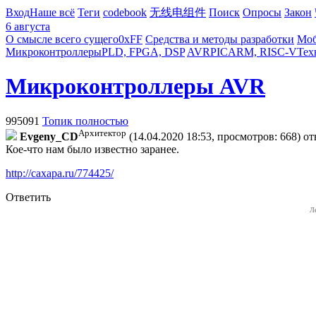
Вход
Наше всё
Теги
codebook
无线电组件
Поиск
Опросы
Закон
6 августа
О смысле всего сущего
0xFF
Средства и методы разработки
Моб
Микроконтроллеры
PLD, FPGA, DSP
AVR
PIC
ARM, RISC-V
Тех
Микроконтроллеры AVR
995091
Топик полностью
Архитектор
Evgeny_CD
(14.04.2020 18:53, просмотров: 668)
от
Кое-что нам было известно заранее.
http://caxapa.ru/774425/
Ответить
Л