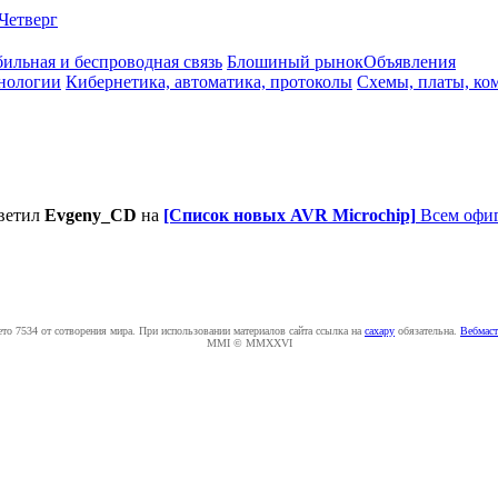
Четверг
ильная и беспроводная связь
Блошиный рынок
Объявления
нологии
Кибернетика, автоматика, протоколы
Схемы, платы, ко
ветил
Evgeny_CD
на
[Список новых AVR Microchip]
Всем офиг
ето 7534 от сотворения мира. При использовании материалов сайта ссылка на
caxapу
обязательна.
Вебмаст
MMI © MMXXVI