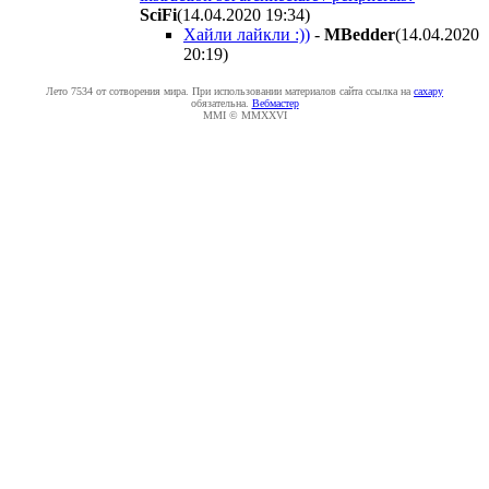
SciFi
(14.04.2020 19:34
)
Хайли лайкли :))
-
MBedder
(14.04.2020
20:19
)
Лето 7534 от сотворения мира. При использовании материалов сайта ссылка на
caxapу
обязательна.
Вебмастер
MMI © MMXXVI