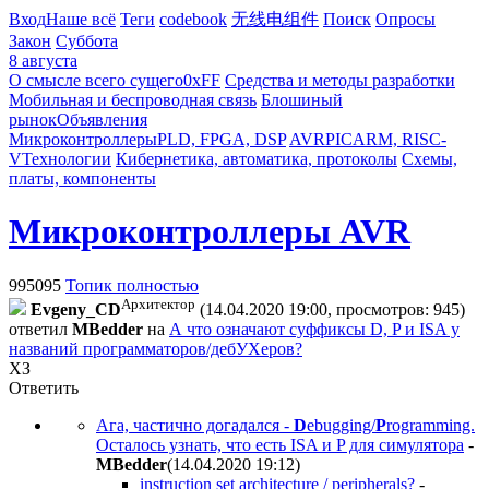
Вход
Наше всё
Теги
codebook
无线电组件
Поиск
Опросы
Закон
Суббота
8 августа
О смысле всего сущего
0xFF
Средства и методы разработки
Мобильная и беспроводная связь
Блошиный
рынок
Объявления
Микроконтроллеры
PLD, FPGA, DSP
AVR
PIC
ARM, RISC-
V
Технологии
Кибернетика, автоматика, протоколы
Схемы,
платы, компоненты
Микроконтроллеры AVR
995095
Топик полностью
Архитектор
Evgeny_CD
(14.04.2020 19:00, просмотров: 945)
ответил
MBedder
на
А что означают суффиксы D, P и ISA у
названий программаторов/дебУХеров?
ХЗ
Ответить
Ага, частично догадался -
D
ebugging/
P
rogramming.
Осталось узнать, что есть ISA и P для симулятора
-
MBedder
(14.04.2020 19:12
)
instruction set architecture / peripherals?
-