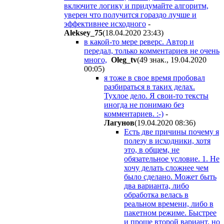
включите логику и придумайте алгоритм,
уверен что получится гораздо лучше и
эффективнее исходного
-
Aleksey_75
(18.04.2020 23:43
)
в какой-то мере реверс. Автор и
передал, только комментариев не очень
много,
Oleg_tv
(49 знак., 19.04.2020
00:05
)
я тоже в свое время пробовал
разбираться в таких делах.
Тухлое дело. Я свои-то тексты
иногда не понимаю без
комментариев. :-)
-
Лaгyнoв
(19.04.2020 08:36
)
Есть две причины почему я
полезу в исходники, хотя
это, в общем, не
обязательное условие. 1. Не
хочу делать сложнее чем
было сделано. Может быть
два варианта, либо
обработка велась в
реальном времени, либо в
пакетном режиме. Быстрее
и проще второй вариант, но