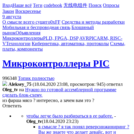
Вход
Наше всё
Теги
codebook
无线电组件
Поиск
Опросы
Закон
Воскресенье
9 августа
О смысле всего сущего
0xFF
Средства и методы разработки
Мобильная и беспроводная связь
Блошиный
рынок
Объявления
Микроконтроллеры
PLD, FPGA, DSP
AVR
PIC
ARM, RISC-
V
Технологии
Кибернетика, автоматика, протоколы
Схемы,
платы, компоненты
Микроконтроллеры PIC
996348
Топик полностью
Aleksey_75
(18.04.2020 23:08, просмотров: 945)
ответил
Oleg_tv
на
Нужно по готовой ассемблерной программе
сделать блок-схему.
из фарша мясо ? интересно, а зачем вам это ?
Ответить
чтобы легче было разбираться в ее работе.
-
Oleg_tv
(18.04.2020 23:23
)
в смысле ? я так понял реверсинжиниринг ?
Вы же знаете что делает девайс, вот и