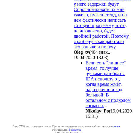
у него задержки будут.
Спрогнозировать их мне
тяжело, нужен стенд, и на
нем фактически написать
готовую программу, а это,
не исключено, будет
двойной работой. Поэтому
я разберусь как работало
это раньше и получу
Oleg_tv
(404 знак.,
19.04.2020 13:03
)
Если есть "лишнее"
время, то лучше
ручками разобрать.
IDA используют,
когда время жмёт,
надо срочно и код
большой. В
остальном с подходом
согласен.
-
Nikolay_Po
(19.04.2020
15:31
)
Лето 7534 от сотворения мира. При использовании материалов сайта ссылка на
caxapу
обязательна.
Вебмастер
MMI © MMXXVI