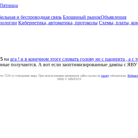
Пятница
ильная и беспроводная связь
Блошиный рынок
Объявления
нологии
Кибернетика, автоматика, протоколы
Схемы, платы, ко
75
на
ага ! и в конечном этоге сломать голову не с пациента , а с
рные получаются. А вот если заоптимизированные дампы с ЯВУ ей 
ето 7534 от сотворения мира. При использовании материалов сайта ссылка на
caxapу
обязательна.
Вебмаст
MMI © MMXXVI