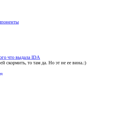
мпоненты
 того что выдала IDA
скормить, то там да. Но эт не ее вина.:)
ер