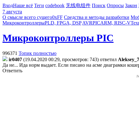
Вход
Наше всё
Теги
codebook
无线电组件
Поиск
Опросы
Закон
7 августа
О смысле всего сущего
0xFF
Средства и методы разработки
Моб
Микроконтроллеры
PLD, FPGA, DSP
AVR
PIC
ARM, RISC-V
Тех
Микроконтроллеры PIC
996371
Топик полностью
ir0407
(19.04.2020 00:29, просмотров: 743)
ответил
Aleksey_
Да не... Ида норм выдает. Если писано на асме диаграмки коше
Ответить
Л