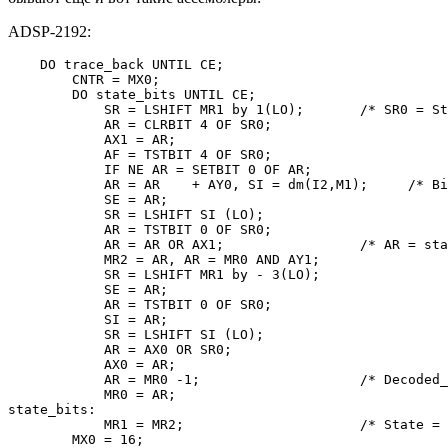
ADSP-2192:
    DO trace_back UNTIL CE;

        CNTR = MX0;

        DO state_bits UNTIL CE;

            SR = LSHIFT MR1 by 1(LO);       /* SR0 = St
            AR = CLRBIT 4 OF SR0;

            AX1 = AR;

            AF = TSTBIT 4 OF SR0;

            IF NE AR = SETBIT 0 OF AR;

            AR = AR    + AY0, SI = dm(I2,M1);     /* Bi
            SE = AR;                       

            SR = LSHIFT SI (LO);           

            AR = TSTBIT 0 OF SR0;           

            AR = AR OR AX1;                 /* AR = sta
            MR2 = AR, AR = MR0 AND AY1;     

            SR = LSHIFT MR1 by - 3(LO);    

            SE = AR;                       

            AR = TSTBIT 0 OF SR0;       

            SI = AR;

            SR = LSHIFT SI (LO);           

            AR = AX0 OR SR0;

            AX0 = AR;

            AR = MR0 -1;                    /* Decoded_
            MR0 = AR;

state_bits:

            MR1 = MR2;                      /* State = 
        MX0 = 16;                          
