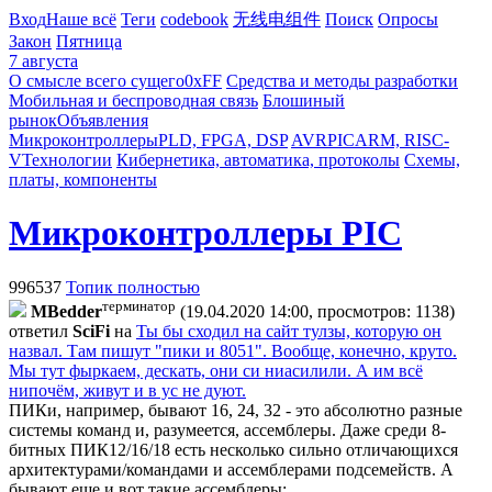
Вход
Наше всё
Теги
codebook
无线电组件
Поиск
Опросы
Закон
Пятница
7 августа
О смысле всего сущего
0xFF
Средства и методы разработки
Мобильная и беспроводная связь
Блошиный
рынок
Объявления
Микроконтроллеры
PLD, FPGA, DSP
AVR
PIC
ARM, RISC-
V
Технологии
Кибернетика, автоматика, протоколы
Схемы,
платы, компоненты
Микроконтроллеры PIC
996537
Топик полностью
терминатор
MBedder
(19.04.2020 14:00, просмотров: 1138)
ответил
SciFi
на
Ты бы сходил на сайт тулзы, которую он
назвал. Там пишут "пики и 8051". Вообще, конечно, круто.
Мы тут фыркаем, дескать, они си ниасилили. А им всё
нипочём, живут и в ус не дуют.
ПИКи, например, бывают 16, 24, 32 - это абсолютно разные
системы команд и, разумеется, ассемблеры. Даже среди 8-
битных ПИК12/16/18 есть несколько сильно отличающихся
архитектурами/командами и ассемблерами подсемейств. А
бывают еще и вот такие ассемблеры: