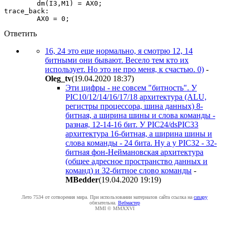
        dm(I3,M1) = AX0;                   

trace_back:

        AX0 = 0;
Ответить
16, 24 это еще нормально, я смотрю 12, 14
битными они бывают. Весело тем кто их
использует. Но это не про меня, к счастью. 0)
-
Oleg_tv
(19.04.2020 18:37
)
Эти цифры - не совсем "битность". У
PIC10/12/14/16/17/18 архитектура (ALU,
регистры процессора, шина данных) 8-
битная, а ширина шины и слова команды -
разная, 12-14-16 бит. У PIC24/dsPIC33
архитектура 16-битная, а ширина шины и
слова команды - 24 бита. Ну а у PIC32 - 32-
битная фон-Неймановская архитектура
(общее адресное пространство данных и
команд) и 32-битное слово команды
-
MBedder
(19.04.2020 19:19
)
Лето 7534 от сотворения мира. При использовании материалов сайта ссылка на
caxapу
обязательна.
Вебмастер
MMI © MMXXVI