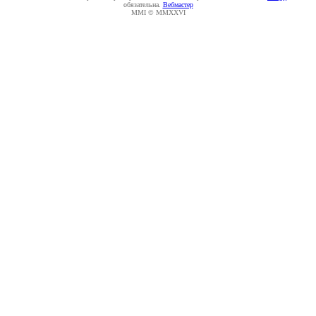
обязательна.
Вебмастер
MMI © MMXXVI