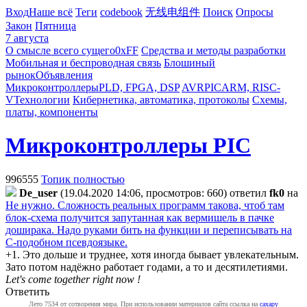
Вход
Наше всё
Теги
codebook
无线电组件
Поиск
Опросы
Закон
Пятница
7 августа
О смысле всего сущего
0xFF
Средства и методы разработки
Мобильная и беспроводная связь
Блошиный
рынок
Объявления
Микроконтроллеры
PLD, FPGA, DSP
AVR
PIC
ARM, RISC-
V
Технологии
Кибернетика, автоматика, протоколы
Схемы,
платы, компоненты
Микроконтроллеры PIC
996555
Топик полностью
De_user
(19.04.2020 14:06, просмотров: 660)
ответил
fk0
на
Не нужно. Сложность реальных программ такова, чтоб там
блок-схема получится запутанная как вермишель в пачке
доширака. Надо руками бить на функции и переписывать на
C-подобном псевдоязыке.
+1. Это дольше и труднее, хотя иногда бывает увлекательным.
Зато потом надёжно работает годами, а то и десятилетиями.
Let's come together right now !
Ответить
Лето 7534 от сотворения мира. При использовании материалов сайта ссылка на
caxapу