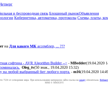
Четверг
ильная и беспроводная связь
Блошиный рынок
Объявления
нологии
Кибернетика, автоматика, протоколы
Схемы, платы, ко
er
на
Для какого МК
ассемблер, ... ???
ная софтина - AVR Algorithm Builder -->
-
MBedder
(19.04.2020 1
упоминалась.
Oleg_tv
(50 знак., 19.04.2020 15:32
)
ду на любой выбранный бит любого порта.
-
m16
(19.04.2020 14:4
ето 7534 от сотворения мира. При использовании материалов сайта ссылка на
caxapу
обязательна.
Вебмаст
MMI © MMXXVI