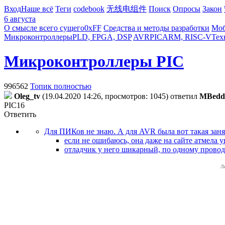
Вход
Наше всё
Теги
codebook
无线电组件
Поиск
Опросы
Закон
6 августа
О смысле всего сущего
0xFF
Средства и методы разработки
Моб
Микроконтроллеры
PLD, FPGA, DSP
AVR
PIC
ARM, RISC-V
Тех
Микроконтроллеры PIC
996562
Топик полностью
Oleg_tv
(19.04.2020 14:26, просмотров: 1045)
ответил
MBedd
PIC16
Ответить
Для ПИКов не знаю. А для AVR была вот такая занят
если не ошибаюсь, она даже на сайте атмела 
отладчик у него шикарный, по одному прово
Л