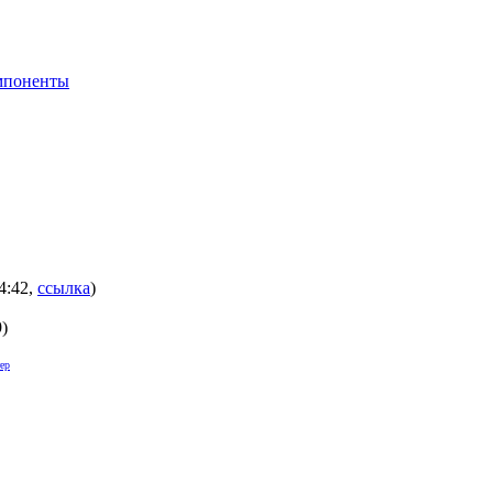
мпоненты
4:42
,
ссылка
)
9
)
ер