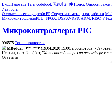
Вход
Наше всё
Теги
codebook
无线电组件
Поиск
Опросы
Закон
7 августа
О смысле всего сущего
0xFF
Средства и методы разработки
Моб
Микроконтроллеры
PLD, FPGA, DSP
AVR
PIC
ARM, RISC-V
Тех
Микроконтроллеры PIC
996575
Топик полностью
терминатор
MBedder
(19.04.2020 15:00, просмотров: 759)
отве
Не знал, но забыл(с) :)) "
Хотя последний раз на ассемблере я пи
Ответить
Л