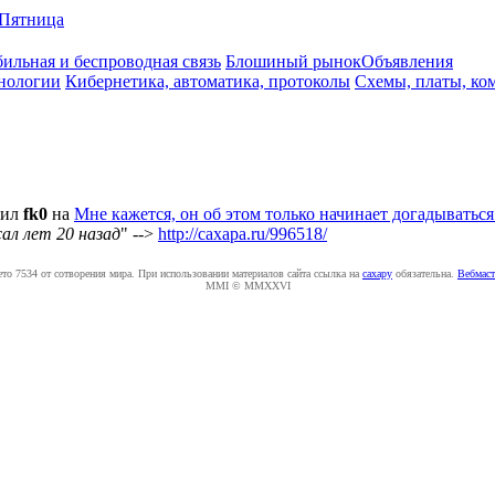
Пятница
ильная и беспроводная связь
Блошиный рынок
Объявления
нологии
Кибернетика, автоматика, протоколы
Схемы, платы, ко
тил
fk0
на
Мне кажется, он об этом только начинает догадываться.
сал лет 20 назад
" -->
http://caxapa.ru/996518/
ето 7534 от сотворения мира. При использовании материалов сайта ссылка на
caxapу
обязательна.
Вебмаст
MMI © MMXXVI