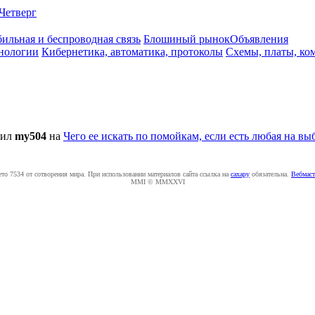
Четверг
ильная и беспроводная связь
Блошиный рынок
Объявления
нологии
Кибернетика, автоматика, протоколы
Схемы, платы, ко
тил
my504
на
Чего ее искать по помойкам, если есть любая на вы
ето 7534 от сотворения мира. При использовании материалов сайта ссылка на
caxapу
обязательна.
Вебмаст
MMI © MMXXVI