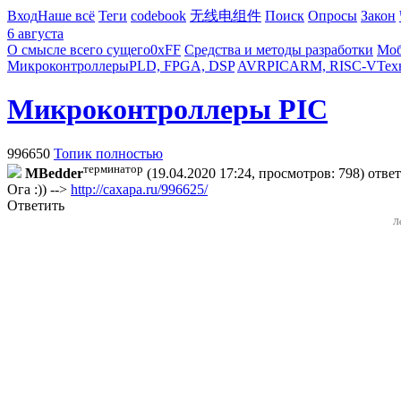
Вход
Наше всё
Теги
codebook
无线电组件
Поиск
Опросы
Закон
6 августа
О смысле всего сущего
0xFF
Средства и методы разработки
Моб
Микроконтроллеры
PLD, FPGA, DSP
AVR
PIC
ARM, RISC-V
Тех
Микроконтроллеры PIC
996650
Топик полностью
терминатор
MBedder
(19.04.2020 17:24, просмотров: 798)
отве
Ога :)) -->
http://caxapa.ru/996625/
Ответить
Л