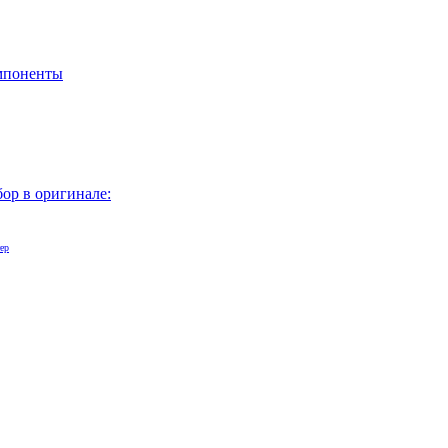
мпоненты
бор в оригинале:
ер