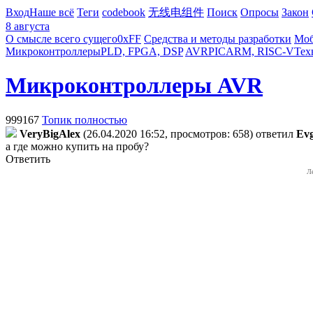
Вход
Наше всё
Теги
codebook
无线电组件
Поиск
Опросы
Закон
8 августа
О смысле всего сущего
0xFF
Средства и методы разработки
Моб
Микроконтроллеры
PLD, FPGA, DSP
AVR
PIC
ARM, RISC-V
Тех
Микроконтроллеры AVR
999167
Топик полностью
VeryBigAlex
(26.04.2020 16:52, просмотров: 658)
ответил
Ev
а где можно купить на пробу?
Ответить
Л