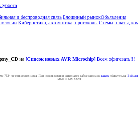
Суббота
ильная и беспроводная связь
Блошиный рынок
Объявления
нологии
Кибернетика, автоматика, протоколы
Схемы, платы, ко
geny_CD
на
[Список новых AVR Microchip]
Всем офигевать!!!
ето 7534 от сотворения мира. При использовании материалов сайта ссылка на
caxapу
обязательна.
Вебмаст
MMI © MMXXVI