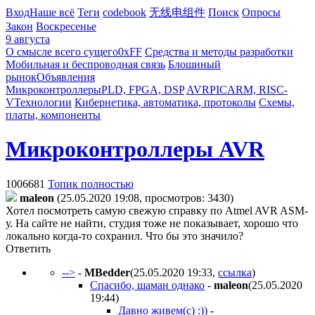
Вход
Наше всё
Теги
codebook
无线电组件
Поиск
Опросы
Закон
Воскресенье
9 августа
О смысле всего сущего
0xFF
Средства и методы разработки
Мобильная и беспроводная связь
Блошиный
рынок
Объявления
Микроконтроллеры
PLD, FPGA, DSP
AVR
PIC
ARM, RISC-
V
Технологии
Кибернетика, автоматика, протоколы
Схемы,
платы, компоненты
Микроконтроллеры AVR
1006681
Топик полностью
maleon
(25.05.2020 19:08, просмотров: 3430)
Хотел посмотреть самую свежую справку по Atmel AVR ASM-
у. На сайте не найти, студия тоже не показывает, хорошо что
локально когда-то сохранил. Что бы это значило?
Ответить
-->
-
MBedder
(25.05.2020 19:33
,
ссылка
)
Спасибо, шаман однако
-
maleon
(25.05.2020
19:44
)
Давно живем(с) :))
-