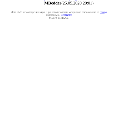
MBedder
(25.05.2020 20:01
)
Лето 7534 от сотворения мира. При использовании материалов сайта ссылка на
caxapу
обязательна.
Вебмастер
MMI © MMXXVI