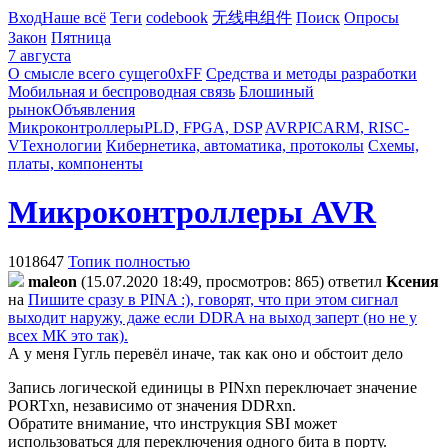
Вход
Наше всё
Теги
codebook
无线电组件
Поиск
Опросы
Закон
Пятница
7 августа
О смысле всего сущего
0xFF
Средства и методы разработки
Мобильная и беспроводная связь
Блошиный
рынок
Объявления
Микроконтроллеры
PLD, FPGA, DSP
AVR
PIC
ARM, RISC-
V
Технологии
Кибернетика, автоматика, протоколы
Схемы,
платы, компоненты
Микроконтроллеры AVR
1018647
Топик полностью
maleon
(15.07.2020 18:49, просмотров: 865)
ответил
Kceния
на
Пишите сразу в PINA :), говорят, что при этом сигнал
выходит наружу, даже если DDRA на выход заперт (но не у
всех МК это так).
А у меня Гугль перевёл иначе, так как оно и обстоит дело
Запись логической единицы в PINxn переключает значение
PORTxn, независимо от значения DDRxn.
Обратите внимание, что инструкция SBI может
использоваться для переключения одного бита в порту.