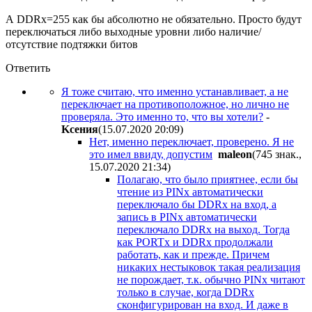
А DDRx=255 как бы абсолютно не обязательно. Просто будут
переключаться либо выходные уровни либо наличие/
отсутствие подтяжки битов
Ответить
Я тоже считаю, что именно устанавливает, а не
переключает на противоположное, но лично не
проверяла. Это именно то, что вы хотели?
-
Kceния
(15.07.2020 20:09
)
Нет, именно переключает, проверено. Я не
это имел ввиду, допустим
maleon
(745 знак.,
15.07.2020 21:34
)
Полагаю, что было приятнее, если бы
чтение из PINx автоматически
переключало бы DDRx на вход, а
запись в PINx автоматически
переключало DDRx на выход. Тогда
как PORTx и DDRx продолжали
работать, как и прежде. Причем
никаких нестыковок такая реализация
не порождает, т.к. обычно PINx читают
только в случае, когда DDRx
сконфигурирован на вход. И даже в