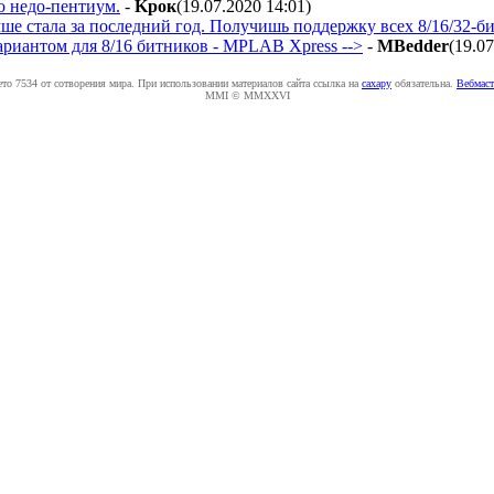
о недо-пентиум.
-
Kpoк
(19.07.2020 14:01
)
ше стала за последний год. Получишь поддержку всех 8/16/32-бит
ариантом для 8/16 битников - MPLAB Xpress -->
-
MBedder
(19.0
ето 7534 от сотворения мира. При использовании материалов сайта ссылка на
caxapу
обязательна.
Вебмаст
MMI © MMXXVI