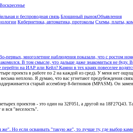
Воскресенье
ильная и беспроводная связь
Блошиный рынок
Объявления
нологии
Кибернетика, автоматика, протоколы
Схемы, платы, ко
Во-первых, многолетние наблюдения показали, что с ростом номер
комился. В том смысле, что дальше даже знакомиться не буду. В
 не перейти на ИАР или Кейл? Камни в тех краях повеселее водятс
проекта в работе по 2 на каждой из сред). У меня нет ощущ
и весьма неплохо. Я думаю, что вас угнетают предубеждения свя
 поддерживается старый ассемблер 8-битников (MPASM). Он заме
четырех проектов - это один на 32F051, а другой на 18F27Q43. Т
и вся "веселость".
я же". Но если осваивать "такую же", то лучше ту, где выбор ка