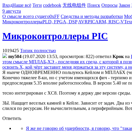
Вход
Наше всё
Теги
codebook
无线电组件
Поиск
Опросы
Закон
9 августа
О смысле всего сущего
0xFF
Средства и методы разработки
Моб
Микроконтроллеры
PLD, FPGA, DSP
AVR
PIC
ARM, RISC-V
Тех
Микроконтроллеры PIC
1019425
Топик полностью
my504
(19.07.2020 13:53, просмотров: 822)
ответил
Kpoк
на
этом смысле МПЛАБ-ХЭ - последняя их среда, с которой я позна
освоить Х, кой чёрт заставит меня держаться за эту систему, а
Я нынче ОДНОВРЕМЕННО пользуюсь Кейлом и МПЛАБХ (четыре 
Конечно тяжелее 8-ки, но с учетом имеющихся фич - терпимо 
предпоследняя 5.35 вполне работоспособна. В версии 5.40 не
тесно интегрирован с XC8. Поэтому я держу две версии среды.
ЗЫ. Нащщет веселых камней в Кейле. Зависит от задач. Два из 
слился по ресурсам. Не вычислительным, а периферийным. Вот 
Ответить
Я же не говорю об ущербности, я говорю, что "така