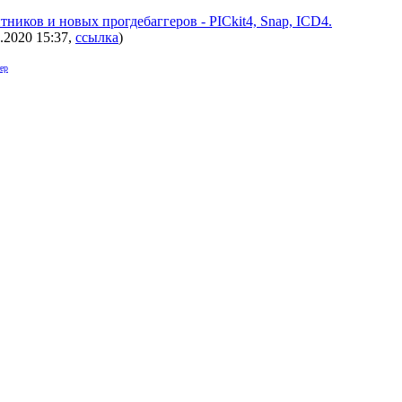
ников и новых прогдебаггеров - PICkit4, Snap, ICD4.
7.2020 15:37
,
ссылка
)
ер