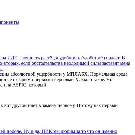
мпоненты
а ИДЕ глючность растёт, а удобность (удобство?) падает. В
о-вторых, если обстоятельства неодолимой силы заставят меня
я.
ения абсолютной ущербности у МПЛАБХ. Нормальная среда.
занные с сырыми первыми версиями Х. Было такое. Но
нен на ASPIC, который
ак вот другой идет в замену первому. Потому как первый
мней поболе. Ну и да, ПИК мы любим за то что он именно