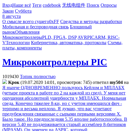
Вход
Наше всё
Теги
codebook
无线电组件
Поиск
Опросы
Закон
Суббота
8 августа
О смысле всего сущего
0xFF
Средства и методы разработки
Мобильная и беспроводная связь
Блошиный
рынок
Объявления
Микроконтроллеры
PLD, FPGA, DSP
AVR
PIC
ARM, RISC-
V
Технологии
Кибернетика, автоматика, протоколы
Схемы,
платы, компоненты
Микроконтроллеры PIC
1019430
Топик полностью
Kpoк
(19.07.2020 14:01, просмотров: 745)
ответил
my504
на
Я нынче ОДНОВРЕМЕННО пользуюсь Кейлом и МПЛАБХ
(четыре проекта в работе по 2 на каждой из сред). У меня нет
ощущения абсолютной ущербности у МПЛАБХ. Нормальная
среда. Конечно тяжелее 8-ки, но с учетом имеющихся фич -
терпимо и весьма неплохо. Я думаю, что вас угнетают
предубеждения связанные с сырыми первыми версиями Х.
Было такое. Но предпоследняя 5.35 вполне работоспособна. В
версии 5.40 не поддерживается старый ассемблер 8-битников
(MPASM). Он заменен на ASPIC, который