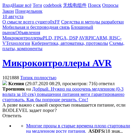
Вход
Наше всё
Теги
codebook
无线电组件
Поиск
Опросы
Закон
Понедельник
10 августа
О смысле всего сущего
0xFF
Средства и методы разработки
Мобильная и беспроводная связь
Блошиный
рынок
Объявления
Микроконтроллеры
PLD, FPGA, DSP
AVR
PIC
ARM, RISC-
V
Технологии
Кибернетика, автоматика, протоколы
Схемы,
платы, компоненты
Микроконтроллеры AVR
1021888
Топик полностью
Kceния
(29.07.2020 08:29, просмотров: 716)
ответил
Tpoeшник
на
Добрый. Нужно на оооочень медленном (0-3
вольта за 10 сек) повышении питания меги гарантированно
стартовать. Как бы попроще решить. Спс!
А разве важно с какой скоростью повышается питание, если
BODLEVEL задает порог?
Ответить
Многие процы в старые времена плохо стартовали
на медленном росте питания.
ASDFS
(18 знак.,