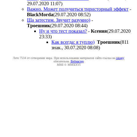
29.07.2020 11:07
)
Важно. Может получиться тиристорный эффект
-
BlackMorda
(29.07.2020 08:52
)
Ща затестим. Звучит разумно)
-
Tpoeшник
(29.07.2020 08:44
)
Ну и что тест показал?
-
Kceния
(29.07.2020
23:33
)
Как всегда: я туплю)
Tpoeшник
(811
знак., 30.07.2020 08:08
)
Лето 7534 от сотворения мира. При использовании материалов сайта ссылка на
caxapу
обязательна.
Вебмастер
MMI © MMXXVI