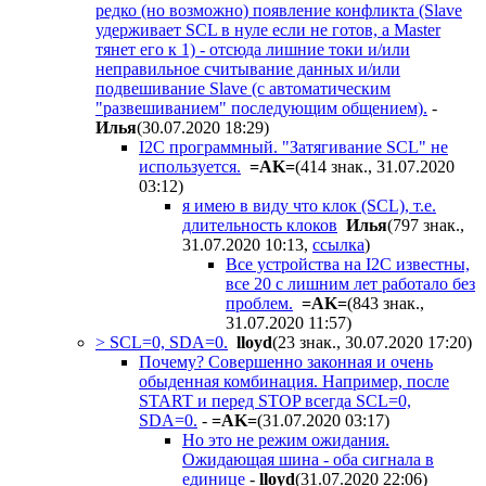
редко (но возможно) появление конфликта (Slave
удерживает SCL в нуле если не готов, а Master
тянет его к 1) - отсюда лишние токи и/или
неправильное считывание данных и/или
подвешивание Slave (с автоматическим
"развешиванием" последующим общением).
-
Илья
(30.07.2020 18:29
)
I2C программный. "Затягивание SCL" не
используется.
=AK=
(414 знак., 31.07.2020
03:12
)
я имею в виду что клок (SCL), т.е.
длительность клоков
Илья
(797 знак.,
31.07.2020 10:13
,
ссылка
)
Все устройства на I2C известны,
все 20 с лишним лет работало без
проблем.
=AK=
(843 знак.,
31.07.2020 11:57
)
> SCL=0, SDA=0.
lloyd
(23 знак., 30.07.2020 17:20
)
Почему? Совершенно законная и очень
обыденная комбинация. Например, после
START и перед STOP всегда SCL=0,
SDA=0.
-
=AK=
(31.07.2020 03:17
)
Но это не режим ожидания.
Ожидающая шина - оба сигнала в
единице
-
lloyd
(31.07.2020 22:06
)