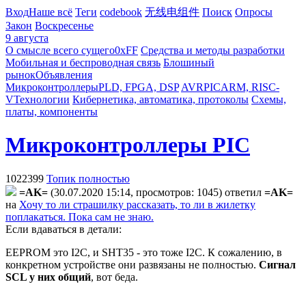
Вход
Наше всё
Теги
codebook
无线电组件
Поиск
Опросы
Закон
Воскресенье
9 августа
О смысле всего сущего
0xFF
Средства и методы разработки
Мобильная и беспроводная связь
Блошиный
рынок
Объявления
Микроконтроллеры
PLD, FPGA, DSP
AVR
PIC
ARM, RISC-
V
Технологии
Кибернетика, автоматика, протоколы
Схемы,
платы, компоненты
Микроконтроллеры PIC
1022399
Топик полностью
=AK=
(30.07.2020 15:14, просмотров: 1045)
ответил
=AK=
на
Хочу то ли страшилку рассказать, то ли в жилетку
поплакаться. Пока сам не знаю.
Если вдаваться в детали:
EEPROM это I2C, и SHT35 - это тоже I2C. К сожалению, в
конкретном устройстве они развязаны не полностью.
Сигнал
SCL у них общий
, вот беда.