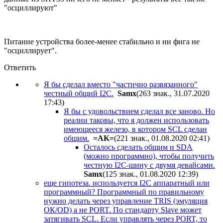
"осциллируют"
Питание устройства более-менее стабильно и ни фига не
"осциллирует".
Ответить
Я бы сделал вместо "частично развязанного"
честный общий I2C.
Samx
(263 знак., 31.07.2020
17:43
)
Я бы с удовольствием сделал все заново. Но
реалии таковы, что я должен использовать
имеющееся железо, в котором SCL сделан
общим.
=AK=
(221 знак., 01.08.2020 02:41
)
Осталось сделать общим и SDA
(можно программно), чтобы получить
честную I2C-шину с двумя девайсами.
Samx
(125 знак., 01.08.2020 12:39
)
еще гипотеза. используется I2C аппаратный или
программный? Программный по правильному
нужно делать через управление TRIS (эмуляция
ОК/OD) а не PORT. По стандарту Slave может
затягивать SCL. Если управлять через PORT, то