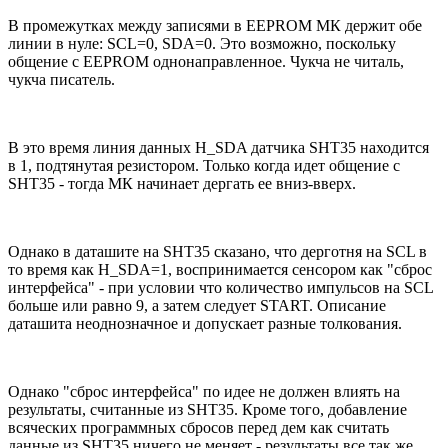
В промежутках между записями в EEPROM МК держит обе
линии в нуле: SCL=0, SDA=0. Это возможно, поскольку
общение с EEPROM однонаправленное. Чукча не читаль,
чукча писатель.
В это время линия данных Н_SDA датчика SHT35 находится
в 1, подтянутая резистором. Только когда идет общение с
SHT35 - тогда МК начинает дергать ее вниз-вверх.
Однако в даташите на SHT35 сказано, что дерготня на SCL в
то время как Н_SDA=1, воспринимается сенсором как "сброс
интерфейса" - при условии что количество импульсов на SCL
больше или равно 9, а затем следует START. Описание
даташита неоднозначное и допускает разные толкования.
Однако "сброс интерфейса" по идее не должен влиять на
результаты, считанные из SHT35. Кроме того, добавление
всяческих программных сбросов перед дем как считать
данные из SHT35 ничего не меняет - результаты все так же