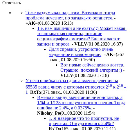
Ответить
Тоже раздумывал над этим. Возможно, тогда
проблема исчезнет, но загадка-то останется.
-
=AK=
(01.08.2020 16:13
)
Т.е. нам шашечки а не ехать? ;) Может какая-
то аппаратная причина, питание
осциллографом смотрели? Биения частот
записи и опроса.
-
VLLV
(01.08.2020 16:37
)
Длля справки, устройство очень
медленное и маломощное:
=AK=
(267
знак., 01.08.2020 16:50
)
Вот прямо сейчас делаю логгер.
Страшно, похожий алгоритм :)
-
VLLV
(01.08.2020 17:18
)
У него ошибка из-за сдвига вместо деления на
16
16
65535 равна числу с которым относятся 2
к 2
-
1
RxTx
(371 знак., 01.08.2020 11:36
)
Имелось ввиду вычитание не константы, а
1/64 и 1/128 от полученного значения. Тогда
ошибка не 2.4%, а 0.0375%.
-
Nikolay_Po
(01.08.2020 11:54
)
1. Я наверное что-то пропустил, не
прочитал. Откуда взялись 2.4% ?
RxTx
(165 знак., 01.08.2020 12:11
)