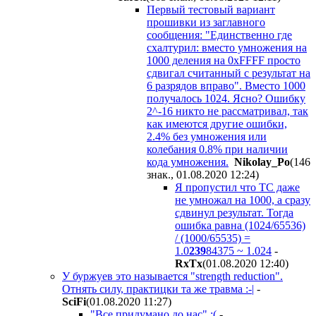
Первый тестовый вариант
прошивки из заглавного
сообщения: "Единственно где
схалтурил: вместо умножения на
1000 деления на 0xFFFF просто
сдвигал считанный с результат на
6 разрядов вправо". Вместо 1000
получалось 1024. Ясно? Ошибку
2^-16 никто не рассматривал, так
как имеются другие ошибки,
2.4% без умножения или
колебания 0.8% при наличии
кода умножения.
Nikolay_Po
(146
знак., 01.08.2020 12:24
)
Я пропустил что ТС даже
не умножал на 1000, а сразу
сдвинул результат. Тогда
ошибка равна (1024/65536)
/ (1000/65535) =
1.0
239
84375 ~ 1.024
-
RxTx
(01.08.2020 12:40
)
У буржуев это называется "strength reduction".
Отнять силу, практицки та же травма :-|
-
SciFi
(01.08.2020 11:27
)
"Все придумано до нас" :(
-