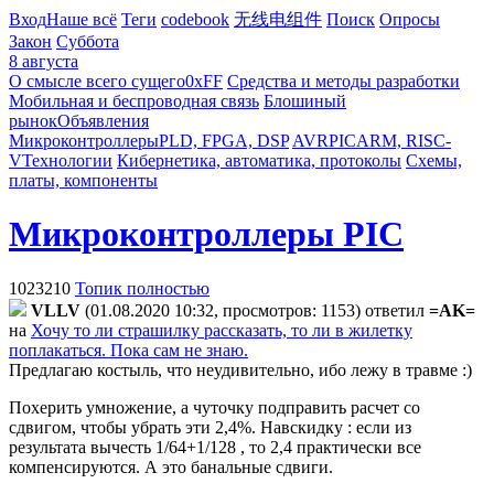
Вход
Наше всё
Теги
codebook
无线电组件
Поиск
Опросы
Закон
Суббота
8 августа
О смысле всего сущего
0xFF
Средства и методы разработки
Мобильная и беспроводная связь
Блошиный
рынок
Объявления
Микроконтроллеры
PLD, FPGA, DSP
AVR
PIC
ARM, RISC-
V
Технологии
Кибернетика, автоматика, протоколы
Схемы,
платы, компоненты
Микроконтроллеры PIC
1023210
Топик полностью
VLLV
(01.08.2020 10:32, просмотров: 1153)
ответил
=AK=
на
Хочу то ли страшилку рассказать, то ли в жилетку
поплакаться. Пока сам не знаю.
Предлагаю костыль, что неудивительно, ибо лежу в травме :)
Похерить умножение, а чуточку подправить расчет со
сдвигом, чтобы убрать эти 2,4%. Навскидку : если из
результата вычесть 1/64+1/128 , то 2,4 практически все
компенсируются. А это банальные сдвиги.