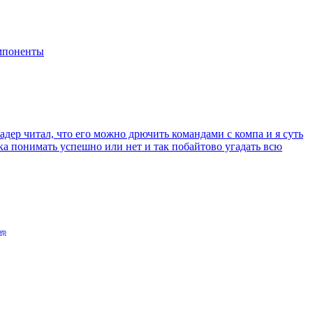
мпоненты
лоадер читал, что его можно дрючить командами с компа и я суть
ка понимать успешно или нет и так побайтово угадать всю
ер