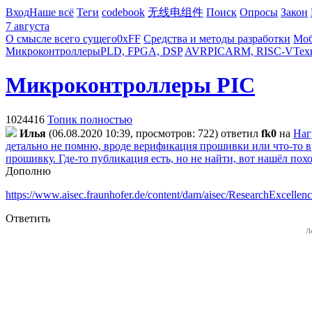
Вход
Наше всё
Теги
codebook
无线电组件
Поиск
Опросы
Закон
7 августа
О смысле всего сущего
0xFF
Средства и методы разработки
Моб
Микроконтроллеры
PLD, FPGA, DSP
AVR
PIC
ARM, RISC-V
Тех
Микроконтроллеры PIC
1024416
Топик полностью
Илья
(06.08.2020 10:39, просмотров: 722)
ответил
fk0
на
Наг
детально не помню, вроде верификация прошивки или что-то вр
прошивку. Где-то публикация есть, но не найти, вот нашёл пох
Дополню
https://www.aisec.fraunhofer.de/content/dam/aisec/ResearchExcellen
Ответить
Л