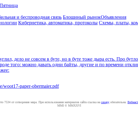
Пятница
ильная и беспроводная связь
Блошиный рынок
Объявления
нологии
Кибернетика, автоматика, протоколы
Схемы, платы, ко
углил, дело не совсем в буте, но в буте тоже дыра есть. Про бут
оде того: можно давать одни байты, другие и по времени откли
ожее:
ce/woot17-paper-obermaier.pdf
ето 7534 от сотворения мира. При использовании материалов сайта ссылка на
caxapу
обязательна.
Вебмаст
MMI © MMXXVI