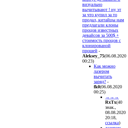
визуально
вычитывают ! ну эт
за что купил за то
продал, китайцы нам
предлагали клоны
процов известных
девайсов за 500$ +
стоимость процов с
клонированой
прошей
-
Aleksey_75
(06.08.2020
00:23
)
Как можно
лазером
вычитать
заряд?
-
fk0
(06.08.2020
00:25
)
→→→
RxTx
(40
знак.,
08.08.2020
20:18
,
ссылка
)
лазером