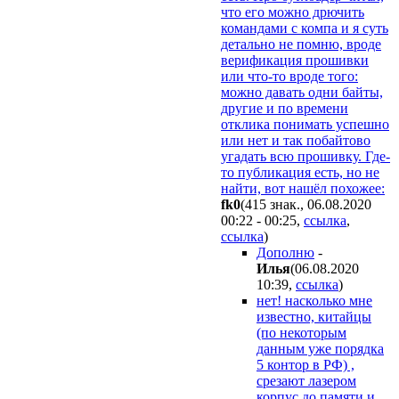
что его можно дрючить
командами с компа и я суть
детально не помню, вроде
верификация прошивки
или что-то вроде того:
можно давать одни байты,
другие и по времени
отклика понимать успешно
или нет и так побайтово
угадать всю прошивку. Где-
то публикация есть, но не
найти, вот нашёл похожее:
fk0
(415 знак., 06.08.2020
00:22 - 00:25
,
ссылка
,
ссылка
)
Дополню
-
Илья
(06.08.2020
10:39
,
ссылка
)
нет! насколько мне
известно, китайцы
(по некоторым
данным уже порядка
5 контор в РФ) ,
срезают лазером
корпус до памяти и