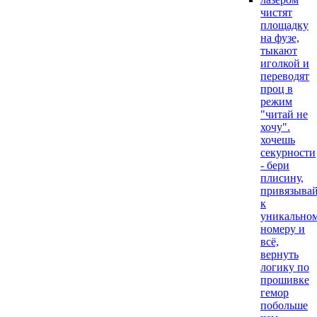
чистят
площадку
на фузе,
тыкают
иголкой и
переводят
проц в
режим
"читай не
хочу".
хочешь
секурности
- бери
плисину,
привязывай
к
уникально
номеру и
всё,
вернуть
логику по
прошивке
гемор
побольше