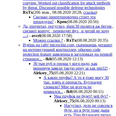
copying. Worked out classification for attack methods
by threat. Discussed possible defense technologies
RxTx
(206 знак., 08.08.2020 20:28
,
ссылка
)
Сколько ориентировочно стоит эта
процедура?
-
Kpoк
(08.08.2020 20:56
)
Да, прочитал, погуглил, dspic30 пилятся аж бегом ,
срезают корпус , переводят фуз , и читай не хочу
....(
-
avcel
(08.08.2020 17:58
)
Можно ссылки ?
-
RxTx
(08.08.2020 20:35
)
Идёшь на сайт microchip.com, скачиваешь даташит
на интересующий контроллер, обычно code
protection feature заявлениа в заголовках на первой
странице...
-
fk0
(05.08.2020 12:13
)
30 тыр руб и проша у кого надо, как
минимум заявли такую цену за хак stm32!
-
Aleksey_75
(05.08.2020 22:21
)
А какие пруфы? А то я тоже могу 30
тыс. взять и пропасть. Бутлоадер
сломали? Мне он всегда не
нравился...
-
fk0
(06.08.2020 00:11
)
Увы пруфов не будет! чей бут?
-
Aleksey_75
(06.08.2020 00:13
)
Нагуглил, дело не совсем в
буте, но в буте тоже дыра
есть. Про бутлоадер читал,