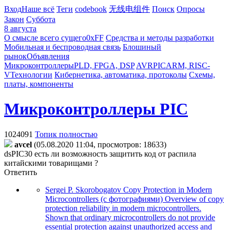
Вход
Наше всё
Теги
codebook
无线电组件
Поиск
Опросы
Закон
Суббота
8 августа
О смысле всего сущего
0xFF
Средства и методы разработки
Мобильная и беспроводная связь
Блошиный
рынок
Объявления
Микроконтроллеры
PLD, FPGA, DSP
AVR
PIC
ARM, RISC-
V
Технологии
Кибернетика, автоматика, протоколы
Схемы,
платы, компоненты
Микроконтроллеры PIC
1024091
Топик полностью
avcel
(05.08.2020 11:04, просмотров: 18633)
dsPIC30 есть ли возможность защитить код от распила
китайскими товарищами ?
Ответить
Sergei P. Skorobogatov Copy Protection in Modern
Microcontrollers (с фотографиями) Overview of copy
protection reliability in modern microcontrollers.
Shown that ordinary microcontrollers do not provide
essential protection against unauthorized access and