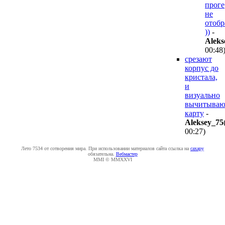
проге
не
отобр
))
-
Aleks
00:48
срезают
корпус до
кристала,
и
визуально
вычитываю
карту
-
Aleksey_75
00:27
)
Лето 7534 от сотворения мира. При использовании материалов сайта ссылка на
caxapу
обязательна.
Вебмастер
MMI © MMXXVI