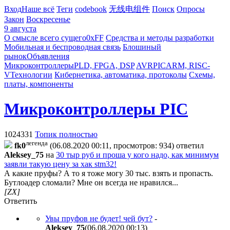
Вход
Наше всё
Теги
codebook
无线电组件
Поиск
Опросы
Закон
Воскресенье
9 августа
О смысле всего сущего
0xFF
Средства и методы разработки
Мобильная и беспроводная связь
Блошиный
рынок
Объявления
Микроконтроллеры
PLD, FPGA, DSP
AVR
PIC
ARM, RISC-
V
Технологии
Кибернетика, автоматика, протоколы
Схемы,
платы, компоненты
Микроконтроллеры PIC
1024331
Топик полностью
легенда
fk0
(06.08.2020 00:11, просмотров: 934)
ответил
Aleksey_75
на
30 тыр руб и проша у кого надо, как минимум
заявли такую цену за хак stm32!
А какие пруфы? А то я тоже могу 30 тыс. взять и пропасть.
Бутлоадер сломали? Мне он всегда не нравился...
[ZX]
Ответить
Увы пруфов не будет! чей бут?
-
Aleksey_75
(06.08.2020 00:13
)