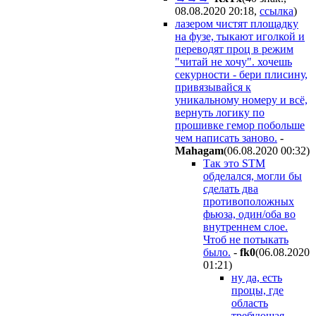
08.08.2020 20:18
,
ссылка
)
лазером чистят площадку
на фузе, тыкают иголкой и
переводят проц в режим
"читай не хочу". хочешь
секурности - бери плисину,
привязывайся к
уникальному номеру и всё,
вернуть логику по
прошивке гемор побольше
чем написать заново.
-
Mahagam
(06.08.2020 00:32
)
Так это STM
обделался, могли бы
сделать два
противоположных
фьюза, один/оба во
внутреннем слое.
Чтоб не потыкать
было.
-
fk0
(06.08.2020
01:21
)
ну да, есть
процы, где
область
требующая