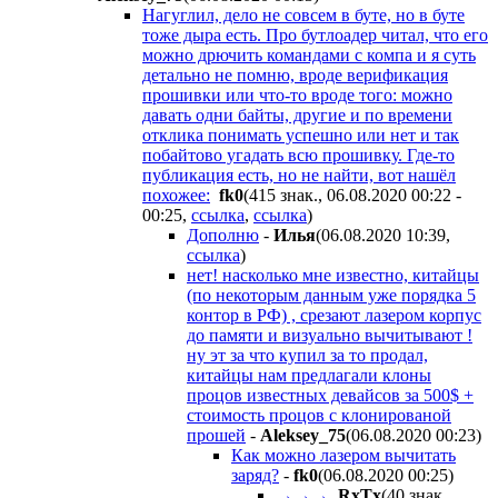
Нагуглил, дело не совсем в буте, но в буте
тоже дыра есть. Про бутлоадер читал, что его
можно дрючить командами с компа и я суть
детально не помню, вроде верификация
прошивки или что-то вроде того: можно
давать одни байты, другие и по времени
отклика понимать успешно или нет и так
побайтово угадать всю прошивку. Где-то
публикация есть, но не найти, вот нашёл
похожее:
fk0
(415 знак., 06.08.2020 00:22 -
00:25
,
ссылка
,
ссылка
)
Дополню
-
Илья
(06.08.2020 10:39
,
ссылка
)
нет! насколько мне известно, китайцы
(по некоторым данным уже порядка 5
контор в РФ) , срезают лазером корпус
до памяти и визуально вычитывают !
ну эт за что купил за то продал,
китайцы нам предлагали клоны
процов известных девайсов за 500$ +
стоимость процов с клонированой
прошей
-
Aleksey_75
(06.08.2020 00:23
)
Как можно лазером вычитать
заряд?
-
fk0
(06.08.2020 00:25
)
→→→
RxTx
(40 знак.,