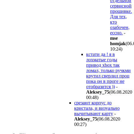
отдельной
сервисной
прошивке.
Для тех,
кто
озабочен,
ессно.
-
mse
homjak
(06.
10:24
)
кстати да ! я в
лохматые годы
привод xbox так
ломал, только ручкми
крутил сверлил проц
пока он в проге не
отобразится ))
-
Aleksey_75
(06.08.2020
00:48
)
срезают корпус до
кристала, и визуально
вычитывают карту
-
Aleksey_75
(06.08.2020
00:27
)