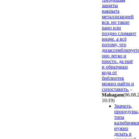
защиты
накрыта
металлизацией
вся. но такие
рано или
поздно сломают
иначе. а всё
потому, что
дизассемблирует
оно легко и
просто. да ещё
и образчики
кода от
библиотек
можно найти и
сопоставить.
-
Mahagam
(06.08.
10:19
)
Значить,
процедуры,
типа
калибровки
нужно
делать в