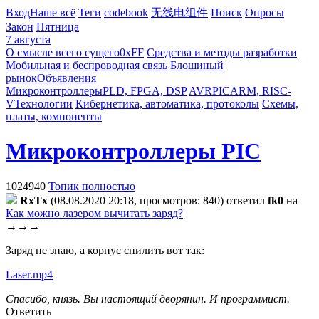
Вход
Наше всё
Теги
codebook
无线电组件
Поиск
Опросы
Закон
Пятница
7 августа
О смысле всего сущего
0xFF
Средства и методы разработки
Мобильная и беспроводная связь
Блошиный
рынок
Объявления
Микроконтроллеры
PLD, FPGA, DSP
AVR
PIC
ARM, RISC-
V
Технологии
Кибернетика, автоматика, протоколы
Схемы,
платы, компоненты
Микроконтроллеры PIC
1024940
Топик полностью
RxTx
(08.08.2020 20:18, просмотров: 840)
ответил
fk0
на
Как можно лазером вычитать заряд?
→→→
Заряд не знаю, а корпус спилить вот так:
Laser.mp4
Спасибо, князь. Вы настоящий дворянин. И программист.
Ответить