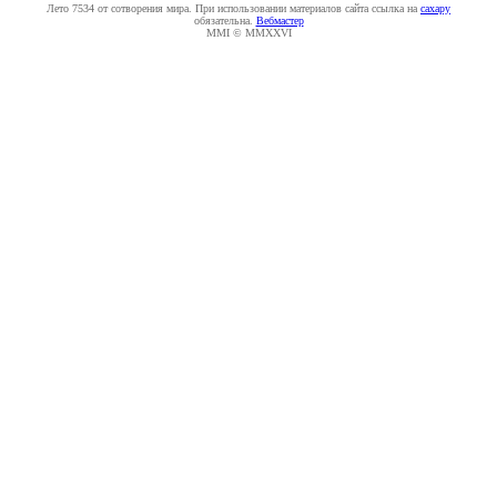
Лето 7534 от сотворения мира. При использовании материалов сайта ссылка на
caxapу
обязательна.
Вебмастер
MMI © MMXXVI