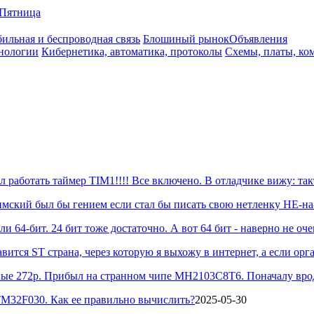
Пятница
ильная и беспроводная связь
Блошиный рынок
Объявления
нологии
Кибернетика, автоматика, протоколы
Схемы, платы, ко
 работать таймер TIM1!!!! Все включено. В отладчике вижу: так
лимский был бы гением если стал бы писать свою нетленку НЕ-на-С
ли 64-бит. 24 бит тоже достаточно. А вот 64 бит - наверно не очен
тся ST страна, через которую я выхожу в интернет, а если орга
ные 272р. Прибыл на странном чипе MH2103C8T6. Поначалу вроде 
TM32F030. Как ее правильно вычислить?
2025-05-30