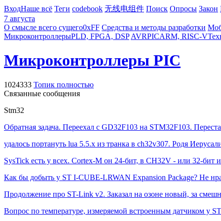
Вход
Наше всё
Теги
codebook
无线电组件
Поиск
Опросы
Закон
7 августа
О смысле всего сущего
0xFF
Средства и методы разработки
Моб
Микроконтроллеры
PLD, FPGA, DSP
AVR
PIC
ARM, RISC-V
Тех
Микроконтроллеры PIC
1024333
Топик полностью
Связанные сообщения
Stm32
Обратная задача. Переехал с GD32F103 на STM32F103. Перестал
удалось портануть lua 5.5.x из транка в ch32v307. Родя Иеруса
SysTick есть у всех. Cortex-M он 24-бит, в CH32V - или 32-бит и
Как бы добыть у ST I-CUBE-LRWAN Expansion Package? Не нрави
Продолжение про ST-Link v2. Заказал на озоне новый, за смеш
Вопрос по температуре, измеряемой встроенным датчиком у S