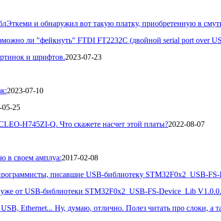
таблЭткеми и обнаружил вот такую платку, приобретенную в смутн
ожно ли "фейкнуть" FTDI FT2232C (двойной serial port over US
артинок и шрифтов.
2023-07-23
к:
2023-07-10
-05-25
CLEO-H745ZI-Q. Что скажете насчет этой платы?
2022-08-07
ю в своем амплуа:
2017-02-08
е программисты, писавшие USB-библиотеку STM32F0x2_USB-FS-De
уже от USB-библиотеки STM32F0x2_USB-FS-Device_Lib V1.0.0. С
SB, Ethernet... Ну, думаю, отлично. Полез читать про слоки, а та