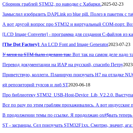
Сборник граблей STM32, по наводке с Хабарки.
2025-02-23
Замыслил изобразить DAPLink из blue рill. Полез в пакетик с 
А вот другой вопрос про STM32 и виртуальный COM-порт. Возм
[LCD Image Converter] - программа для создания С-файлов из к
[The Dot Factory]
: An LCD Font and Image Generator
2023-07-23
У меня на STM было сделано так:
Вот так на самом деле надо та
Перевод документации на ИАР на русский, спасибо Петру
2023
Приветствую, коллеги. Планирую поизучать H7 на отладке NU
git репозиторий тулсов и либ ST
2020-06-18
Про библиотеку STM32_USB-Host-Device_Lib_V2.2.0. Выступа
Все по разу по этим граблям прохаживались. А вот индусски
В продолжении темы по ссылке. Я продолжаю ох#$вать теперь 
ST - засранцы. Сел поизучать STM32F1xx. Смотрю, значит, ага: U