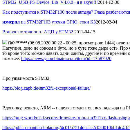
STM32_USB-FS-Device_Lib_V4.0.0 - я в ахуе!!!!
2014-12-30
Как подступится к STM32F100 после atmega? Глаза разбегаются 
измерил
на STM32F103 утечки GPIO, токи КЗ
2012-02-04
Вопрос по точности АЦП у STM32.
2011-04-15
легенда
fk0
(06.08.2020 00:22 - 00:25, просмотров: 1444)
ответ
Нагуглил, дело не совсем в буте, но в буте тоже дыра есть. П
то вроде того: можно давать одни байты, другие и по времени 
похожее:
https://news.ycombinator.com/item?id=17587920
Про уязвимость STM32
https://blog.zapb.de/stm32f1-exceptional-failure/
Вдогонку, решето, ARM -- паделка студентов, вся надежда на P
https://prog.world/read-secure-firmware-from-stm32f1xx-flash-using-
https://pdfs.semanticscholar.org/4c01/a7514deacc2c02d010bb14c4f