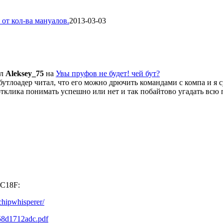
от кол-ва мануалов.
2013-03-03
ил
Aleksey_75
на
Увы пруфов не будет! чей бут?
ро бутлоадер читал, что его можно дрючить командами с компа и 
отклика понимать успешно или нет и так побайтово угадать всю 
IC18F:
chipwhisperer/
b58d1712adc.pdf