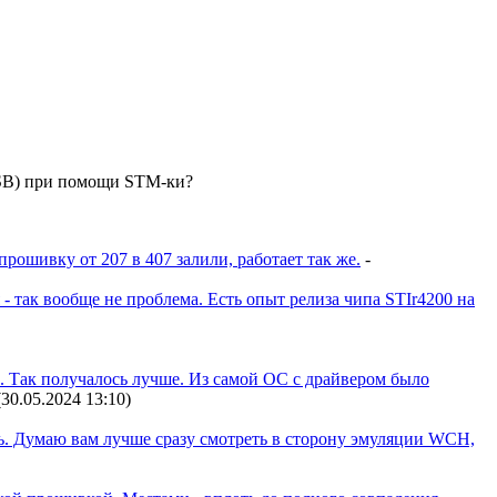
USB) при помощи STM-ки?
прошивку от 207 в 407 залили, работает так же.
-
- так вообще не проблема. Есть опыт релиза чипа STIr4200 на
ик. Так получалось лучше. Из самой ОС с драйвером было
(30.05.2024 13:10
)
ь. Думаю вам лучше сразу смотреть в сторону эмуляции WCH,