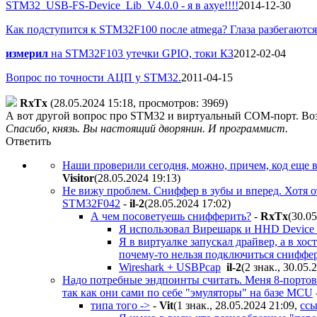
STM32_USB-FS-Device_Lib_V4.0.0 - я в ахуе!!!!
2014-12-30
Как подступится к STM32F100 после atmega? Глаза разбегаются 
измерил
на STM32F103 утечки GPIO, токи КЗ
2012-02-04
Вопрос по точности АЦП у STM32.
2011-04-15
RxTx
(28.05.2024 15:18, просмотров: 3969)
А вот другой вопрос про STM32 и виртуальный COM-порт. Воз
Спасибо, князь. Вы настоящий дворянин. И программист.
Ответить
Наши проверили сегодня, можно, причем, код еще в 
Visitor
(28.05.2024 19:13
)
Не вижу проблем. Сниффер в зубы и вперед. Хотя от
STM32F042
-
il-2
(28.05.2024 17:02
)
А чем посоветуешь снифферить?
-
RxTx
(30.0
Я использовал Вирешарк и HHD Device M
Я в виртуалке запускал драйвер, а в хо
почему-то нельзя подключиться снифферо
Wireshark + USBPcap
il-2
(2 знак., 30.05.
Надо потребные эндпоинты считать. Меня 8-портов
так как они сами по себе "эмуляторы" на базе MCU
типа того ->
-
Vit
(1 знак., 28.05.2024 21:09
,
ссы