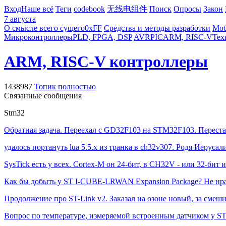
Вход
Наше всё
Теги
codebook
无线电组件
Поиск
Опросы
Закон
7 августа
О смысле всего сущего
0xFF
Средства и методы разработки
Моб
Микроконтроллеры
PLD, FPGA, DSP
AVR
PIC
ARM, RISC-V
Тех
ARM, RISC-V контроллеры
1438987
Топик полностью
Связанные сообщения
Stm32
Обратная задача. Переехал с GD32F103 на STM32F103. Перестал
удалось портануть lua 5.5.x из транка в ch32v307. Родя Иеруса
SysTick есть у всех. Cortex-M он 24-бит, в CH32V - или 32-бит и
Как бы добыть у ST I-CUBE-LRWAN Expansion Package? Не нрави
Продолжение про ST-Link v2. Заказал на озоне новый, за смеш
Вопрос по температуре, измеряемой встроенным датчиком у S