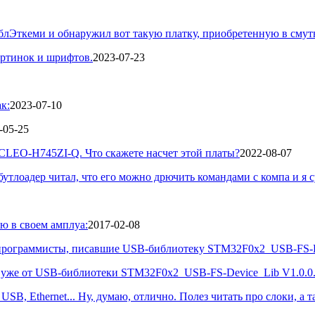
таблЭткеми и обнаружил вот такую платку, приобретенную в смутн
артинок и шрифтов.
2023-07-23
к:
2023-07-10
-05-25
CLEO-H745ZI-Q. Что скажете насчет этой платы?
2022-08-07
 бутлоадер читал, что его можно дрючить командами с компа и я су
ю в своем амплуа:
2017-02-08
е программисты, писавшие USB-библиотеку STM32F0x2_USB-FS-De
уже от USB-библиотеки STM32F0x2_USB-FS-Device_Lib V1.0.0. С
SB, Ethernet... Ну, думаю, отлично. Полез читать про слоки, а та