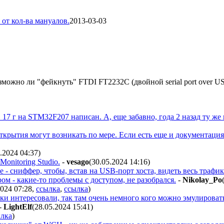
от кол-ва мануалов.
2013-03-03
можно ли "фейкнуть" FTDI FT2232C (двойной serial port over 
17 г на STM32F207 написан. А, еще забавно, года 2 назад ту же 
крытия могут возникать по мере. Если есть еще и документация 
5.2024 04:37
)
onitoring Studio.
-
vesago
(30.05.2024 14:16
)
сте - сниффер, чтобы, встав на USB-порт хоста, видеть весь траф
м - какие-то проблемы с доступом, не разобрался.
-
Nikolay_Po
2024 07:28
,
ссылка
,
ссылка
)
ки интересовали, так там очень немного кого можно эмулироват
-
LightElf
(28.05.2024 15:41
)
лка
)