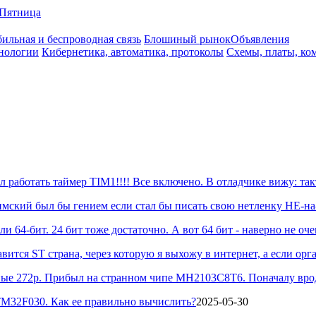
Пятница
ильная и беспроводная связь
Блошиный рынок
Объявления
нологии
Кибернетика, автоматика, протоколы
Схемы, платы, ко
 работать таймер TIM1!!!! Все включено. В отладчике вижу: так
лимский был бы гением если стал бы писать свою нетленку НЕ-на-С
ли 64-бит. 24 бит тоже достаточно. А вот 64 бит - наверно не очен
тся ST страна, через которую я выхожу в интернет, а если орга
ные 272р. Прибыл на странном чипе MH2103C8T6. Поначалу вроде 
TM32F030. Как ее правильно вычислить?
2025-05-30