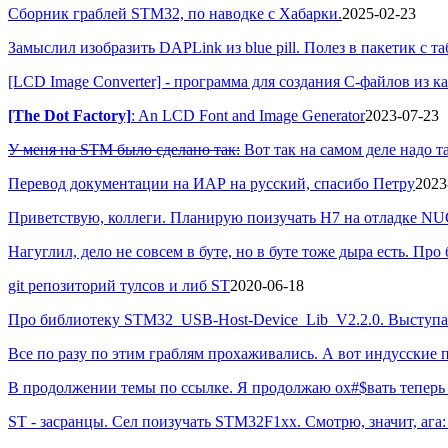
Сборник граблей STM32, по наводке с Хабарки.
2025-02-23
Замыслил изобразить DAPLink из blue рill. Полез в пакетик с 
[LCD Image Converter] - программа для создания С-файлов из к
[The Dot Factory]
: An LCD Font and Image Generator
2023-07-23
У меня на STM было сделано так:
Вот так на самом деле надо та
Перевод документации на ИАР на русский, спасибо Петру
2023
Приветствую, коллеги. Планирую поизучать H7 на отладке NU
Нагуглил, дело не совсем в буте, но в буте тоже дыра есть. Про
git репозиторий тулсов и либ ST
2020-06-18
Про библиотеку STM32_USB-Host-Device_Lib_V2.2.0. Выступа
Все по разу по этим граблям прохаживались. А вот индусски
В продолжении темы по ссылке. Я продолжаю ох#$вать теперь 
ST - засранцы. Сел поизучать STM32F1xx. Смотрю, значит, ага: U