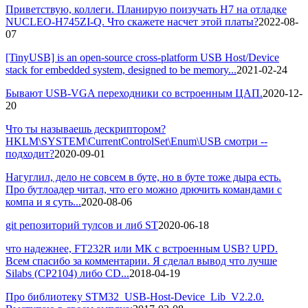
Приветствую, коллеги. Планирую поизучать H7 на отладке
NUCLEO-H745ZI-Q. Что скажете насчет этой платы?
2022-08-
07
[TinyUSB] is an open-source cross-platform USB Host/Device
stack for embedded system, designed to be memory...
2021-02-24
Бывают USB-VGA переходники со встроенным ЦАП.
2020-12-
20
Что ты называешь дескриптором?
HKLM\SYSTEM\CurrentControlSet\Enum\USB смотри --
подходит?
2020-09-01
Нагуглил, дело не совсем в буте, но в буте тоже дыра есть.
Про бутлоадер читал, что его можно дрючить командами с
компа и я суть...
2020-08-06
git репозиторий тулсов и либ ST
2020-06-18
что надежнее, FT232R или МК с встроенным USB? UPD.
Всем спасибо за комментарии. Я сделал вывод что лучше
Silabs (CP2104) либо CD...
2018-04-19
Про библиотеку STM32_USB-Host-Device_Lib_V2.2.0.