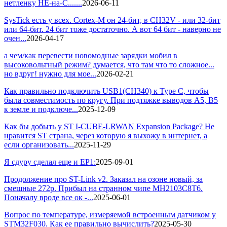
нетленку НЕ-на-С.......
2026-06-11
SysTick есть у всех. Cortex-M он 24-бит, в CH32V - или 32-бит
или 64-бит. 24 бит тоже достаточно. А вот 64 бит - наверно не
очен...
2026-04-17
а чем/как перевести новомодные зарядки мобил в
высоковольтный режим? думается, что там что то сложное...
но вдруг! нужно для мое...
2026-02-21
Как правильно подключить USB1(CH340) к Type C, чтобы
была совместимость по кругу. При подтяжке выводов А5, В5
к земле и подключе...
2025-12-09
Как бы добыть у ST I-CUBE-LRWAN Expansion Package? Не
нравится ST страна, через которую я выхожу в интернет, а
если организовать...
2025-11-29
Я сдуру сделал еще и EP1:
2025-09-01
Продолжение про ST-Link v2. Заказал на озоне новый, за
смешные 272р. Прибыл на странном чипе MH2103C8T6.
Поначалу вроде все ок -...
2025-06-01
Вопрос по температуре, измеряемой встроенным датчиком у
STM32F030. Как ее правильно вычислить?
2025-05-30