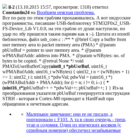
il-2
(13.10.2015 15:57, просмотров: 1318)
ответил
Constantin24
на
Вообщем неясная проблема.
Все по разу по этим граблям прохаживались. А вот индусские
программисты, писавшие USB-библиотеку STM32F0x2_USB-
FS-Device_Lib V1.0.0, на эти грабли от души наступили, но
удар по лбу пришелся таким парням как я :-). Цитата из ихней
библиотеки, файл
usb_core.c :
/** * @brief Copy a buffer from
user memory area to packet memory area (PMA) * @param
pbUsrBuf = pointer to user memory area. * @param
wPMABufAddr: address into PMA. * @param wNBytes: no. of
bytes to be copied. * @retval None */ void
PMAToUserBufferCopy(
uint8_t *pbUsrBuf
, uint16_t
wPMABufAddr, uint16_t wNBytes) { uint32_t n = (wNBytes + 1)
>> 1; uint32_t i; uint16_t *pdwVal; pdwVal = (uint16_t *)
(wPMABufAddr + PMAAddr); for (i = n; i != 0; i--) {
*
(uint16_t*)
pbUsrBuf++ = *pdwVal++; pbUsrBuf++; } }
Из-за
преобразования указателя pbUsrBuf генерируется инструкция
STRH - которая в Cortex-M0 приводит к HardFault при
обращении к нечетным адресам.
Маленькое замечание: они ее не писали, а
портировали с F103. А та в свою очередь - треш,
угар и содомия. Один из эпических косяков (c
серийным номером) обеспечил незабываемые