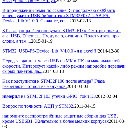
Выступаю в своем амплуа:
2017-02-08
В продолжении темы по ссылке. Я продолжаю ох#$вать
теперь уже от USB-библиотеки STM32F0x2_USB-FS-
Device_Lib V1.0.0. Скажите, ест...
2015-02-13
ST - засранцы. Сел поизучать STM32F1xx. Смотрю, значит,
ага: USB, Ethernet... Ну, думаю, отлично. Полез читать про
слоки, а там ...
2015-01-19
STM32_USB-FS-Device_Lib_V4.0.0 - я в ахуе!!!!
2014-12-30
Передача данных через USB из МК в ПК на максимальной
скорости. Интересует какой- либо режим наподобие передачи
сырых пакетов, да...
2014-03-18
Как подступится к STM32F100 после atmega? Глаза
разбегаются от кол-ва мануалов.
2013-03-03
измерил
на STM32F103 утечки GPIO, токи КЗ
2012-02-04
Вопрос по точности АЦП у STM32.
2011-04-15
напомните распространённые защитные сборки для USB,
кроме USB6B1. Желательно в более мелких корпусах
2011-03-
03