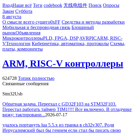
Вход
Наше всё
Теги
codebook
无线电组件
Поиск
Опросы
Закон
Суббота
8 августа
О смысле всего сущего
0xFF
Средства и методы разработки
Мобильная и беспроводная связь
Блошиный
рынок
Объявления
Микроконтроллеры
PLD, FPGA, DSP
AVR
PIC
ARM, RISC-
V
Технологии
Кибернетика, автоматика, протоколы
Схемы,
платы, компоненты
ARM, RISC-V контроллеры
624728
Топик полностью
Связанные сообщения
Stm32
Usb
Обратная задача. Переехал с GD32F103 на STM32F103.
Перестал работать таймер TIM1!!!! Все включено. В отладчике
вижу: тактировани...
2026-07-17
удалось портануть lua 5.5.x из транка в ch32v307. Родя
Иерусалимский был бы гением если стал бы писать свою