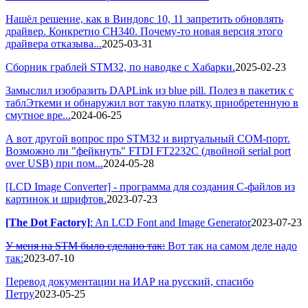
Нашёл решение, как в Виндовс 10, 11 запретить обновлять
драйвер. Конкретно CH340. Почему-то новая версия этого
драйвера отказыва...
2025-03-31
Сборник граблей STM32, по наводке с Хабарки.
2025-02-23
Замыслил изобразить DAPLink из blue рill. Полез в пакетик с
таблЭткеми и обнаружил вот такую платку, приобретенную в
смутное вре...
2024-06-25
А вот другой вопрос про STM32 и виртуальный COM-порт.
Возможно ли "фейкнуть" FTDI FT2232C (двойной serial port
over USB) при пом...
2024-05-28
[LCD Image Converter] - программа для создания С-файлов из
картинок и шрифтов.
2023-07-23
[The Dot Factory]
: An LCD Font and Image Generator
2023-07-23
У меня на STM было сделано так:
Вот так на самом деле надо
так:
2023-07-10
Перевод документации на ИАР на русский, спасибо
Петру
2023-05-25