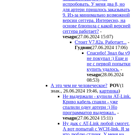
испробовать. У меня два 8, но
для артери пришлось заказывать
9. Из-за минимально возможной
версии сеггера. Интересно, на
основе блюпила с какой версией
сеггера работает?
-
vesago
(27.06.2024 15:07
)
Стоит V7.82a. Работает...
-
Гyдвин
(27.06.2024 17:06
)
Спасибо! Знал бы v9
не покупал :) Еще и
не с первой попытки
купить удалось.
-
vesago
(28.06.2024
08:53
)
А это чем не человеческое?
POV
(1
знак., 26.06.2024 19:46
,
картинка
)
Не выдержали - купили AT-Link.
Криво кабель спаяли - уже
спалили одну артери :) Но
программатор выдержал..
-
vesago
(27.06.2024 15:11
)
Ну дык с AT-Link любой смогет.
А вот попытай с WCH-link. Я за
что люблю стлинк. У меня на