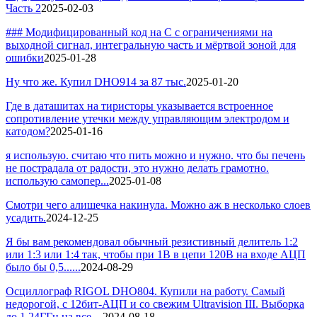
Часть 2
2025-02-03
### Модифицированный код на C с ограничениями на
выходной сигнал, интегральную часть и мёртвой зоной для
ошибки
2025-01-28
Ну что же. Купил DHO914 за 87 тыс.
2025-01-20
Где в даташитах на тиристоры указывается встроенное
сопротивление утечки между управляющим электродом и
катодом?
2025-01-16
я использую. считаю что пить можно и нужно. что бы печень
не пострадала от радости, это нужно делать грамотно.
использую самопер...
2025-01-08
Смотри чего алишечка накинула. Можно аж в несколько слоев
усадить.
2024-12-25
Я бы вам рекомендовал обычный резистивный делитель 1:2
или 1:3 или 1:4 так, чтобы при 1В в цепи 120В на входе АЦП
было бы 0,5......
2024-08-29
Осциллограф RIGOL DHO804. Купили на работу. Самый
недорогой, с 12бит-АЦП и со свежим Ultravision III. Выборка
до 1.24ГГц на все ...
2024-08-18