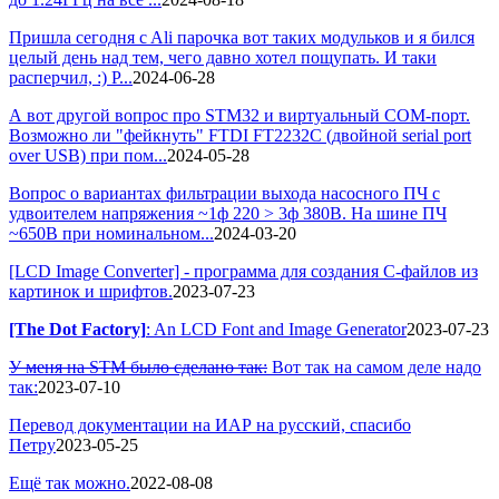
Пришла сегодня c Ali парочка вот таких модульков и я бился
целый день над тем, чего давно хотел пощупать. И таки
расперчил, :) Р...
2024-06-28
А вот другой вопрос про STM32 и виртуальный COM-порт.
Возможно ли "фейкнуть" FTDI FT2232C (двойной serial port
over USB) при пом...
2024-05-28
Вопрос о вариантах фильтрации выхода насосного ПЧ с
удвоителем напряжения ~1ф 220 > 3ф 380В. На шине ПЧ
~650В при номинальном...
2024-03-20
[LCD Image Converter] - программа для создания С-файлов из
картинок и шрифтов.
2023-07-23
[The Dot Factory]
: An LCD Font and Image Generator
2023-07-23
У меня на STM было сделано так:
Вот так на самом деле надо
так:
2023-07-10
Перевод документации на ИАР на русский, спасибо
Петру
2023-05-25
Ещё так можно.
2022-08-08