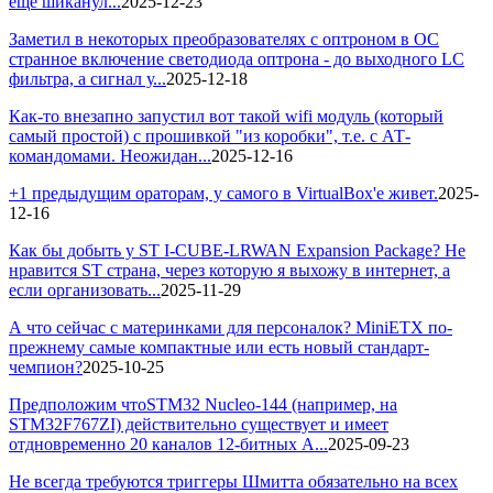
еще шиканул...
2025-12-23
Заметил в некоторых преобразователях с оптроном в ОС
странное включение светодиода оптрона - до выходного LC
фильтра, а сигнал у...
2025-12-18
Как-то внезапно запустил вот такой wifi модуль (который
самый простой) с прошивкой "из коробки", т.е. с АТ-
командомами. Неожидан...
2025-12-16
+1 предыдущим ораторам, у самого в VirtualBox'е живет.
2025-
12-16
Как бы добыть у ST I-CUBE-LRWAN Expansion Package? Не
нравится ST страна, через которую я выхожу в интернет, а
если организовать...
2025-11-29
А что сейчас с материнками для персоналок? MiniETX по-
прежнему самые компактные или есть новый стандарт-
чемпион?
2025-10-25
Предположим чтоSTM32 Nucleo-144 (например, на
STM32F767ZI) действительно существует и имеет
отдновременно 20 каналов 12-битных А...
2025-09-23
Не всегда требуются триггеры Шмитта обязательно на всех