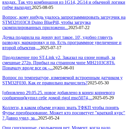
входах. Так что комбинация из 1G14, 2G14 и обычной логики
гибче выходит.
2025-08-05
Вопрос, кому нибудь удалось запрограммировать загрузчик на
STM32f103C8 Duino BluePill, чтобы загрузка
скомпилированных приложени...
2025-07-22
Дочка подарила на днюху вот такое. 10', удобно глянуть
разводку, маркировку и пр. Есть программное увеличение и
второй объектив,...
2025-07-17
Продолжение про ST-Link v2. Заказал на озоне новый, за
смешные 272р. Прибыл на странном чипе MH2103C8T6.
Поначалу вроде все ок -...
2025-06-01
Вопрос по температуре, измеряемой встроенным датчиком у
STM32F030. Как ее правильно вычислить?
2025-05-30
[обновлено 29.05.25. новое добавлено в конец корневого
сообщения]купил себе домой rigol mso5074,...
2025-05-29
Коллеги, в каком объеме нужно знать ТФКП чтобы понять
Фурье преобразование. Может кто посоветует "краткий курс"
? Давно учил, за...
2025-05-24
Они синхронные, скольжения нет. Момент, когда надо