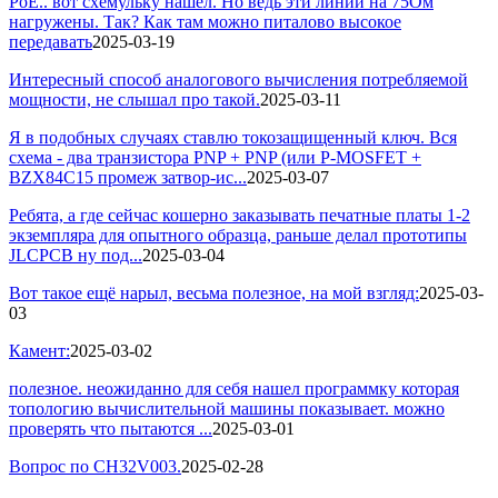
PoE.. вот схемульку нашел. Но ведь эти линии на 75Ом
нагружены. Так? Как там можно питалово высокое
передавать
2025-03-19
Интересный способ аналогового вычисления потребляемой
мощности, не слышал про такой.
2025-03-11
Я в подобных случаях ставлю токозащищенный ключ. Вся
схема - два транзистора PNP + PNP (или P-MOSFET +
BZX84C15 промеж затвор-ис...
2025-03-07
Ребята, а где сейчас кошерно заказывать печатные платы 1-2
экземпляра для опытного образца, раньше делал прототипы
JLCPCB ну под...
2025-03-04
Вот такое ещё нарыл, весьма полезное, на мой взгляд:
2025-03-
03
Камент:
2025-03-02
полезное. неожиданно для себя нашел программку которая
топологию вычислительной машины показывает. можно
проверять что пытаются ...
2025-03-01
Вопрос по CH32V003.
2025-02-28