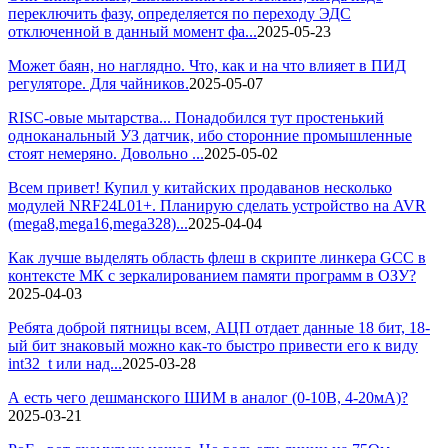
переключить фазу, определяется по переходу ЭДС
отключенной в данный момент фа...
2025-05-23
Может баян, но наглядно. Что, как и на что влияет в ПИД
регуляторе. Для чайников.
2025-05-07
RISC-овые мытарства... Понадобился тут простенький
одноканальный УЗ датчик, ибо сторонние промышленные
стоят немеряно. Довольно ...
2025-05-02
Всем привет! Купил у китайских продаванов несколько
модулей NRF24L01+. Планирую сделать устройство на AVR
(mega8,mega16,mega328)...
2025-04-04
Как лучше выделять область флеш в скрипте линкера GCC в
контексте МК с зеркалированием памяти программ в ОЗУ?
2025-04-03
Ребята доброй пятницы всем, АЦП отдает данные 18 бит, 18-
ый бит знаковый можно как-то быстро привести его к виду
int32_t или над...
2025-03-28
А есть чего дешманского ШИМ в аналог (0-10В, 4-20мА)?
2025-03-21