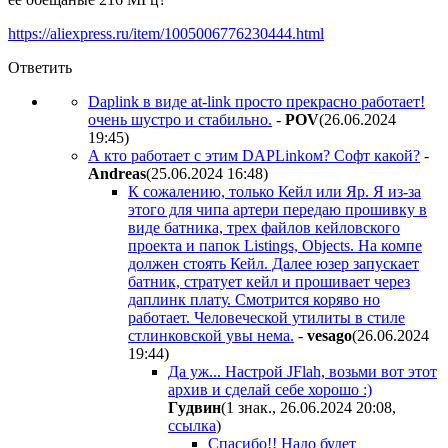
https://aliexpress.ru/item/1005006776230444.html
Ответить
Daplink в виде at-link просто прекрасно работает!
очень шустро и стабильно.
-
POV
(26.06.2024
19:45
)
А кто работает с этим DAPLinkом? Софт какой?
-
Andreas
(25.06.2024 16:48
)
К сожалению, только Кейл или Яр. Я из-за
этого для чипа артери передаю прошивку в
виде батника, трех файлов кейловского
проекта и папок Listings, Objects. На компе
должен стоять Кейл. Далее юзер запускает
батник, стратует кейл и прошивает через
даплинк плату. Смотрится коряво но
работает. Человеческой утилиты в стиле
стлинковской увы нема.
-
vesago
(26.06.2024
19:44
)
Да уж... Настрой JFlah, возьми вот этот
архив и сделай себе хорошо :)
Гyдвин
(1 знак., 26.06.2024 20:08
,
ссылка
)
Спасибо!! Надо будет