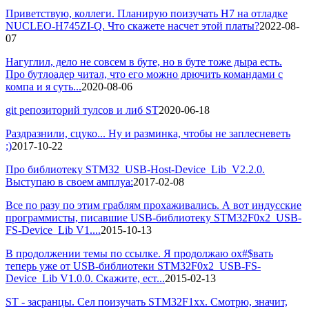
Приветствую, коллеги. Планирую поизучать H7 на отладке
NUCLEO-H745ZI-Q. Что скажете насчет этой платы?
2022-08-
07
Нагуглил, дело не совсем в буте, но в буте тоже дыра есть.
Про бутлоадер читал, что его можно дрючить командами с
компа и я суть...
2020-08-06
git репозиторий тулсов и либ ST
2020-06-18
Раздразнили, сцуко... Ну и разминка, чтобы не заплесневеть
;)
2017-10-22
Про библиотеку STM32_USB-Host-Device_Lib_V2.2.0.
Выступаю в своем амплуа:
2017-02-08
Все по разу по этим граблям прохаживались. А вот индусские
программисты, писавшие USB-библиотеку STM32F0x2_USB-
FS-Device_Lib V1....
2015-10-13
В продолжении темы по ссылке. Я продолжаю ох#$вать
теперь уже от USB-библиотеки STM32F0x2_USB-FS-
Device_Lib V1.0.0. Скажите, ест...
2015-02-13
ST - засранцы. Сел поизучать STM32F1xx. Смотрю, значит,