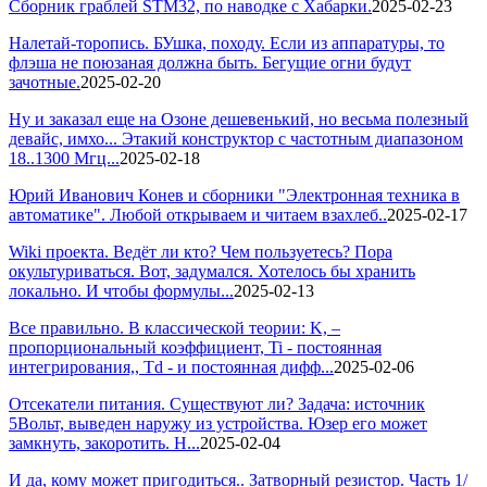
Сборник граблей STM32, по наводке с Хабарки.
2025-02-23
Налетай-торопись. БУшка, походу. Если из аппаратуры, то
флэша не поюзаная должна быть. Бегущие огни будут
зачотные.
2025-02-20
Ну и заказал еще на Озоне дешевенький, но весьма полезный
девайс, имхо... Этакий конструктор с частотным диапазоном
18..1300 Мгц...
2025-02-18
Юрий Иванович Конев и сборники "Электронная техника в
автоматике". Любой открываем и читаем взахлеб..
2025-02-17
Wiki проекта. Ведёт ли кто? Чем пользуетесь? Пора
окультуриваться. Вот, задумался. Хотелось бы хранить
локально. И чтобы формулы...
2025-02-13
Все правильно. В классической теории: K, –
пропорциональный коэффициент, Ti - постоянная
интегрирования,, Td - и постоянная дифф...
2025-02-06
Отсекатели питания. Существуют ли? Задача: источник
5Вольт, выведен наружу из устройства. Юзер его может
замкнуть, закоротить. Н...
2025-02-04
И да, кому может пригодиться.. Затворный резистор. Часть 1/