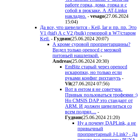
работе горка, дома, горка и с
собой в рюкзаке. А AT-Linkи
накладно.
-
vesago
(27.06.2024
15:04
)
Да все, что шевелится - Keil, Iar и пр. пр. Это
V1 (hid) А с V2 (bulk) геморрой в W7/старом
Keil.
-
Гyдвин
(25.06.2024 20:07
)
А кроме суровой проприетарщины?
Видел только openocd с мерзкой
питоньей нашлепкой.
-
Andreas
(25.06.2024 20:30
)
EmBitz старый через openocd
искаропки, но только если
руками конфиг рихтануть
-
Vit
(27.06.2024 07:56
)
Вот в ентом я не советчик.
Привык пользоваться трофеями :)
Но CMSIS DAP это стандарт от
ARM. И должен шевелиться со
всем подряд....
-
Гyдвин
(25.06.2024 21:20
)
Ну а почему DAPLink, а не
привычный
проприетарный J-Link? - Да
просто все примеры PUYA