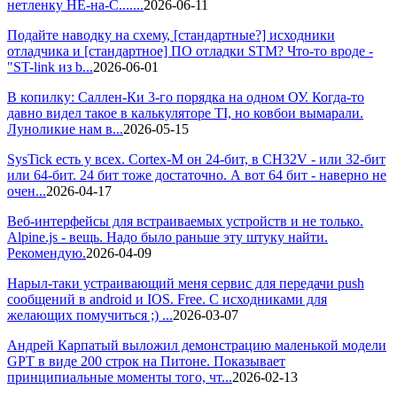
нетленку НЕ-на-С.......
2026-06-11
Подайте наводку на схему, [стандартные?] исходники
отладчика и [стандартное] ПО отладки STM? Что-то вроде -
"ST-link из b...
2026-06-01
В копилку: Саллен-Ки 3-го порядка на одном ОУ. Когда-то
давно видел такое в калькуляторе TI, но ковбои вымарали.
Луноликие нам в...
2026-05-15
SysTick есть у всех. Cortex-M он 24-бит, в CH32V - или 32-бит
или 64-бит. 24 бит тоже достаточно. А вот 64 бит - наверно не
очен...
2026-04-17
Веб-интерфейсы для встраиваемых устройств и не только.
Alpine.js - вещь. Надо было раньше эту штуку найти.
Рекомендую.
2026-04-09
Нарыл-таки устраивающий меня сервис для передачи push
сообщений в android и IOS. Free. С исходниками для
желающих помучиться ;) ...
2026-03-07
Андрей Карпатый выложил демонстрацию маленькой модели
GPT в виде 200 строк на Питоне. Показывает
принципиальные моменты того, чт...
2026-02-13