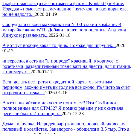
Графитовый лак (из ассортимента фирмы Kontakt?) в Чипе.
Изредка - помогает размачивание "пятачков" в растворителе,
но не надолго...
2026-01-19
Соорудил из своей махарайки на N100 этакий комбайн. В
махарайке жила W11. Добавил в нее полноценные Андроид,
Линукс и развлекате...
2026-01-18
А вот тут вообще какая то дичь. Похоже для игрушек...
2026-
01-17
интересно, а есть ли "в природе" красивый, в корпусе, с
розетками, разделительный транс ватт на двести, для питания,
к примеру с...
2026-01-17
Если делать все траты с кредитной карты с льготным
периодом, можно иметь выгоду на всё около 4% чисто за счёт
отсрочки платежа. ...
2026-01-16
А кто в китайском искусстве понимает? Эти Ст-Линки
полноценные для СТМ32? Я помню раньше у них сигнала
ресет не было. И полноцен...
2025-12-23
Думал игрушка. Не родешварц конечно, но девайсик весьма
полезный в хозяйстве. Занедорого - обошелся в 3.5 тыр. Это я