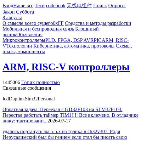
Вход
Наше всё
Теги
codebook
无线电组件
Поиск
Опросы
Закон
Суббота
8 августа
О смысле всего сущего
0xFF
Средства и методы разработки
Мобильная и беспроводная связь
Блошиный
рынок
Объявления
Микроконтроллеры
PLD, FPGA, DSP
AVR
PIC
ARM, RISC-
V
Технологии
Кибернетика, автоматика, протоколы
Схемы,
платы, компоненты
ARM, RISC-V контроллеры
1445006
Топик полностью
Связанные сообщения
Icd
Daplink
Stm32
Personal
Обратная задача. Переехал с GD32F103 на STM32F103.
Перестал работать таймер TIM1!!!! Все включено. В отладчике
вижу: тактировани...
2026-07-17
удалось портануть lua 5.5.x из транка в ch32v307. Родя
Иерусалимский был бы гением если стал бы писать свою