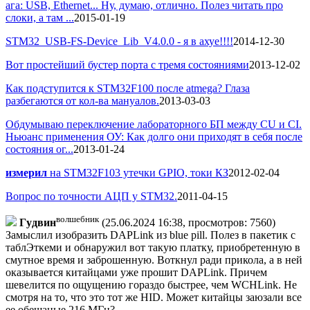
ага: USB, Ethernet... Ну, думаю, отлично. Полез читать про
слоки, а там ...
2015-01-19
STM32_USB-FS-Device_Lib_V4.0.0 - я в ахуе!!!!
2014-12-30
Вот простейший бустер порта с тремя состояниями
2013-12-02
Как подступится к STM32F100 после atmega? Глаза
разбегаются от кол-ва мануалов.
2013-03-03
Обдумываю переключение лабораторного БП между CU и СI.
Ньюанс применения ОУ: Как долго они приходят в себя после
состояния ог...
2013-01-24
измерил
на STM32F103 утечки GPIO, токи КЗ
2012-02-04
Вопрос по точности АЦП у STM32.
2011-04-15
волшебник
Гyдвин
(25.06.2024 16:38, просмотров: 7560)
Замыслил изобразить DAPLink из blue рill. Полез в пакетик с
таблЭткеми и обнаружил вот такую платку, приобретенную в
смутное время и заброшенную. Воткнул ради прикола, а в ней
оказывается китайцами уже прошит DAPLink. Причем
шевелится по ощущению гораздо быстрее, чем WCHLink. Не
смотря на то, что это тот же HID. Может китайцы заюзали все
ее обещаные 216 МГц?