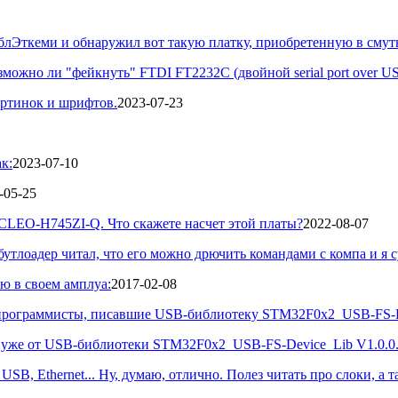
таблЭткеми и обнаружил вот такую платку, приобретенную в смутн
ожно ли "фейкнуть" FTDI FT2232C (двойной serial port over US
артинок и шрифтов.
2023-07-23
к:
2023-07-10
-05-25
CLEO-H745ZI-Q. Что скажете насчет этой платы?
2022-08-07
 бутлоадер читал, что его можно дрючить командами с компа и я су
ю в своем амплуа:
2017-02-08
е программисты, писавшие USB-библиотеку STM32F0x2_USB-FS-De
уже от USB-библиотеки STM32F0x2_USB-FS-Device_Lib V1.0.0. С
SB, Ethernet... Ну, думаю, отлично. Полез читать про слоки, а та