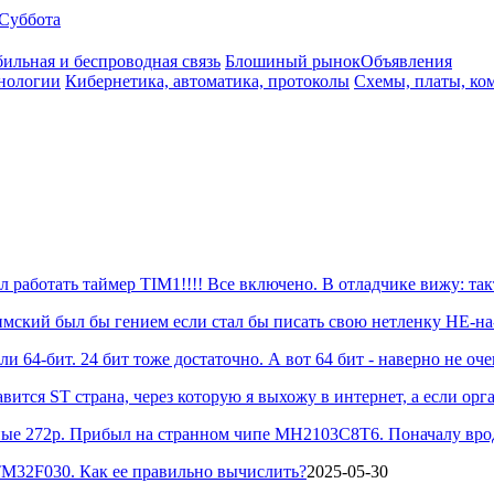
Суббота
ильная и беспроводная связь
Блошиный рынок
Объявления
нологии
Кибернетика, автоматика, протоколы
Схемы, платы, ко
 работать таймер TIM1!!!! Все включено. В отладчике вижу: так
лимский был бы гением если стал бы писать свою нетленку НЕ-на-С
ли 64-бит. 24 бит тоже достаточно. А вот 64 бит - наверно не очен
тся ST страна, через которую я выхожу в интернет, а если орга
ные 272р. Прибыл на странном чипе MH2103C8T6. Поначалу вроде 
TM32F030. Как ее правильно вычислить?
2025-05-30