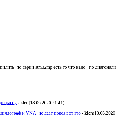
илить. по серии stm32mp есть то что надо - по диагонали
ую рассу
-
klen
(18.06.2020 21:41
)
сциллограф и VNA. не дает покоя вот это
-
klen
(18.06.2020