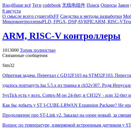
Вход
Наше всё
Теги
codebook
无线电组件
Поиск
Опросы
Закон
8 августа
О смысле всего сущего
0xFF
Средства и методы разработки
Моб
Микроконтроллеры
PLD, FPGA, DSP
AVR
PIC
ARM, RISC-V
Тех
ARM, RISC-V контроллеры
1013000
Топик полностью
Связанные сообщения
Stm32
Обратная задача. Переехал с GD32F103 на STM32F103. Перестал
удалось портануть lua 5.5.x из транка в ch32v307. Родя Иеруса
SysTick есть у всех. Cortex-M он 24-бит, в CH32V - или 32-бит и
Как бы добыть у ST I-CUBE-LRWAN Expansion Package? Не нрави
Продолжение про ST-Link v2. Заказал на озоне новый, за смеш
Вопрос по температуре, измеряемой встроенным датчиком у S