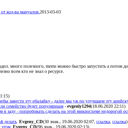
от кол-ва мануалов.
2013-03-03
одил. много полезного, mems можно быстро запустить а потом доп
езно всем кто не знал о ресурсе.
21:15
)
небы завести эту ебалайку - далее мы уж по улучшаем эту арийск
если семейство будет популярным
-
evgeniy1294
(18.06.2020 22:11
)
ем в заду - попробовать сделать на этой микросхеме недорогой о
ф делать
Evgeny_CD
(30 знак., 19.06.2020 02:07
,
ссылка
,
ссылка
)
 этом
Evgeny_CD
(96 знак., 19.06.2020 02:13
)