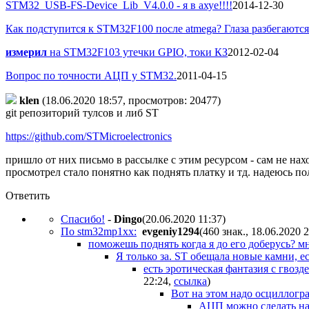
STM32_USB-FS-Device_Lib_V4.0.0 - я в ахуе!!!!
2014-12-30
Как подступится к STM32F100 после atmega? Глаза разбегаются 
измерил
на STM32F103 утечки GPIO, токи КЗ
2012-02-04
Вопрос по точности АЦП у STM32.
2011-04-15
klen
(18.06.2020 18:57, просмотров: 20477)
git репозиторий тулсов и либ ST
https://github.com/STMicroelectronics
пришло от них письмо в рассылке с этим ресурсом - сам не нах
просмотрел стало понятно как поднять платку и тд. надеюсь пол
Ответить
Спасибо!
-
Dingo
(20.06.2020 11:37
)
По stm32mp1xx:
evgeniy1294
(460 знак., 18.06.2020 
поможешь поднять когда я до его доберусь? м
Я только за. ST обещала новые камни, 
есть эротическая фантазия с гвозд
22:24
,
ссылка
)
Вот на этом надо осциллогра
АЦП можно сделать на