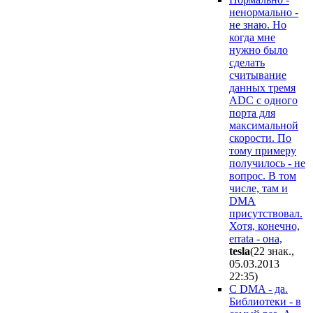
ненормально -
не знаю. Но
когда мне
нужно было
сделать
считывание
данных тремя
ADC с одного
порта для
максимальной
скорости. По
тому примеру
получилось - не
вопрос. В том
числе, там и
DMA
присутствовал.
Хотя, конечно,
errata - она,
tesla
(22 знак.,
05.03.2013
22:35
)
С DMA - да.
Библиотеки - в