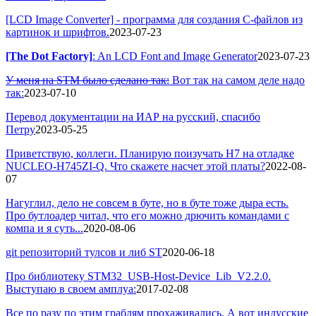
[LCD Image Converter] - программа для создания С-файлов из
картинок и шрифтов.
2023-07-23
[The Dot Factory]
: An LCD Font and Image Generator
2023-07-23
У меня на STM было сделано так:
Вот так на самом деле надо
так:
2023-07-10
Перевод документации на ИАР на русский, спасибо
Петру
2023-05-25
Приветствую, коллеги. Планирую поизучать H7 на отладке
NUCLEO-H745ZI-Q. Что скажете насчет этой платы?
2022-08-
07
Нагуглил, дело не совсем в буте, но в буте тоже дыра есть.
Про бутлоадер читал, что его можно дрючить командами с
компа и я суть...
2020-08-06
git репозиторий тулсов и либ ST
2020-06-18
Про библиотеку STM32_USB-Host-Device_Lib_V2.2.0.
Выступаю в своем амплуа:
2017-02-08
Все по разу по этим граблям прохаживались. А вот индусские