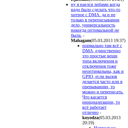
ну я наелся либами когда
надо было сделать что-то
хитрое с DMA. да и не
только в переписывании
дело, универсальность
никогда оптимальной не
была.
-
Mahagam
(05.03.2013 19:37
)
нормально там всё с
DMA, единственно
это простые вещи
типа включения и
отключения тоже
неоптимальны, как и
GPIO, если вызов
делается часто или в
прерываниях, то
можно и переписать.
Что касается
инициализации, то
всё работает
отлично
-
koyodza
(05.03.2013
20:19
)
Нормально -