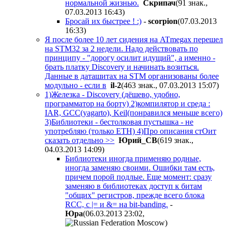
нормальной жизнью.
Скрипач
(91 знак.,
07.03.2013 16:43
)
Бросай их быстрее ! :)
-
scorpion
(07.03.2013
16:33
)
Я после более 10 лет сидения на ATmegaх перешел
на STM32 за 2 недели. Надо действовать по
принципу - "дорогу осилит идущий", а именно -
брать платку Discovery и начинать возиться.
Данные в даташитах на STM организованы более
модульно - если в
il-2
(463 знак., 07.03.2013 15:07
)
1)Железка - Discovery (дёшево, удобно,
программатор на борту) 2)компилятор и среда :
IAR, GCC(yagarto), Keil(понравился меньше всего)
3)Библиотеки - бестолковая пустышка - не
употребляю (только ETH) 4)Про описания стОит
сказать отдельно >>
Юрий_СВ
(619 знак.,
04.03.2013 14:09
)
Библиотеки иногда применяю родные,
иногда заменяю своими. Ошибки там есть,
причем порой подлые. Еще момент: сразу
заменяю в библиотеках доступ к битам
"общих" регистров, прежде всего блока
RCC, с |= и &= на bit-banding.
-
Юра
(06.03.2013 23:02
,
)