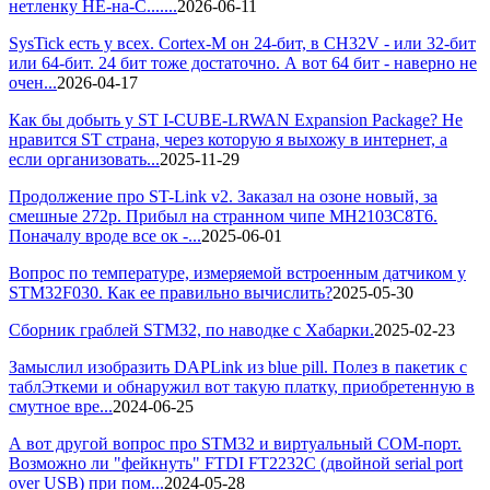
нетленку НЕ-на-С.......
2026-06-11
SysTick есть у всех. Cortex-M он 24-бит, в CH32V - или 32-бит
или 64-бит. 24 бит тоже достаточно. А вот 64 бит - наверно не
очен...
2026-04-17
Как бы добыть у ST I-CUBE-LRWAN Expansion Package? Не
нравится ST страна, через которую я выхожу в интернет, а
если организовать...
2025-11-29
Продолжение про ST-Link v2. Заказал на озоне новый, за
смешные 272р. Прибыл на странном чипе MH2103C8T6.
Поначалу вроде все ок -...
2025-06-01
Вопрос по температуре, измеряемой встроенным датчиком у
STM32F030. Как ее правильно вычислить?
2025-05-30
Сборник граблей STM32, по наводке с Хабарки.
2025-02-23
Замыслил изобразить DAPLink из blue рill. Полез в пакетик с
таблЭткеми и обнаружил вот такую платку, приобретенную в
смутное вре...
2024-06-25
А вот другой вопрос про STM32 и виртуальный COM-порт.
Возможно ли "фейкнуть" FTDI FT2232C (двойной serial port
over USB) при пом...
2024-05-28