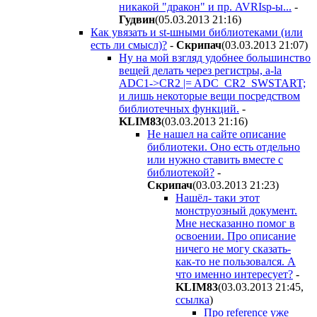
никакой "дракон" и пр. AVRIsp-ы...
-
Гудвин
(05.03.2013 21:16
)
Как увязать и st-шными библиотеками (или
есть ли смысл)?
-
Скрипач
(03.03.2013 21:07
)
Ну на мой взгляд удобнее большинство
вещей делать через регистры, a-la
ADC1->CR2 |= ADC_CR2_SWSTART;
и лишь некоторые вещи посредством
библиотечных функций.
-
KLIM83
(03.03.2013 21:16
)
Не нашел на сайте описание
библиотеки. Оно есть отдельно
или нужно ставить вместе с
библиотекой?
-
Скрипач
(03.03.2013 21:23
)
Нашёл- таки этот
монструозный документ.
Мне несказанно помог в
освоении. Про описание
ничего не могу сказать-
как-то не пользовался. А
что именно интересует?
-
KLIM83
(03.03.2013 21:45
,
ссылка
)
Про reference уже