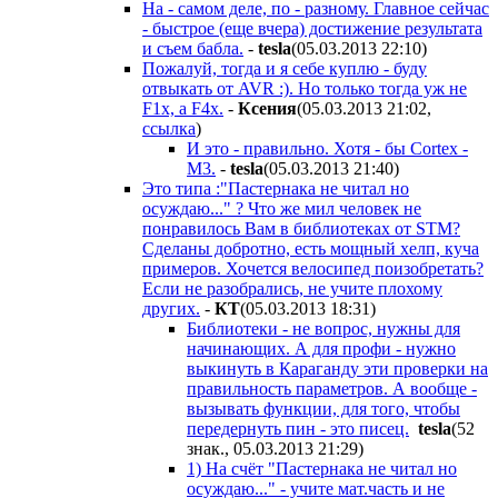
На - самом деле, по - разному. Главное сейчас
- быстрое (еще вчера) достижение результата
и съем бабла.
-
tesla
(05.03.2013 22:10
)
Пожалуй, тогда и я себе куплю - буду
отвыкать от AVR :). Но только тогда уж не
F1x, а F4x.
-
Ксения
(05.03.2013 21:02
,
ссылка
)
И это - правильно. Хотя - бы Cortex -
M3.
-
tesla
(05.03.2013 21:40
)
Это типа :"Пастернака не читал но
осуждаю..." ? Что же мил человек не
понравилось Вам в библиотеках от STM?
Сделаны добротно, есть мощный хелп, куча
примеров. Хочется велосипед поизобретать?
Если не разобрались, не учите плохому
других.
-
КТ
(05.03.2013 18:31
)
Библиотеки - не вопрос, нужны для
начинающих. А для профи - нужно
выкинуть в Караганду эти проверки на
правильность параметров. А вообще -
вызывать функции, для того, чтобы
передернуть пин - это писец.
tesla
(52
знак., 05.03.2013 21:29
)
1) На счёт "Пастернака не читал но
осуждаю..." - учите мат.часть и не