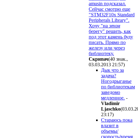
amusin подсказал.
Сейчас смотрю еще
"STM32F10x Standard
Peripherals Library".
Хочу "на
этом
берегу" решить, как
под этот камень буду
писать. Прямо по
железу или через
библиотеку.
Скрипач
(40 знак.,
03.03.2013 21:57
)
Дык что за
задача?
Ногодрыганье
по библиотекам
заведомо
медленное.
-
Vladimir
Ljaschko
(03.03.2
23:17
)
Стараюсь пока
влазит в
объемы/
скорость/время