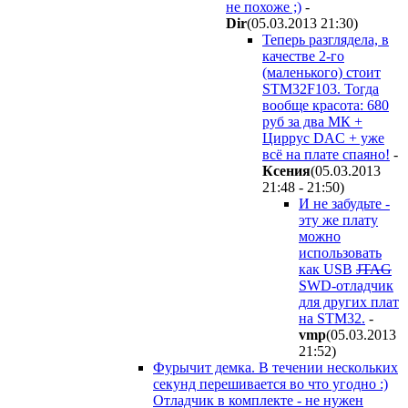
не похоже ;)
-
Dir
(05.03.2013 21:30
)
Теперь разглядела, в
качестве 2-го
(маленького) стоит
STM32F103. Тогда
вообще красота: 680
руб за два МК +
Циррус DAC + уже
всё на плате спаяно!
-
Ксения
(05.03.2013
21:48 - 21:50
)
И не забудьте -
эту же плату
можно
использовать
как USB
JTAG
SWD-отладчик
для других плат
на STM32.
-
vmp
(05.03.2013
21:52
)
Фурычит демка. В течении нескольких
секунд перешивается во что угодно :)
Отладчик в комплекте - не нужен