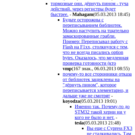
тормозные они. дёрнуть пином - туча
действий. через регистры будет
быстрее.
-
Mahagam
(05.03.2013 18:45
)
Будьте осторожны с
переписыванием библиотек.
Можно наступить на тщательно
замаскированные грабли.
Пример: Переписывал работу с
Flash на F1xx, столкнулся с тем,
что не всегда писались option
bytes. Оказалось, что медленная
проверка готовности (кто
vmp
(167 знак., 06.03.2013 08:55
)
почему-то все сторонники отказа
от библиотек зациклены на
"дёрнуть пином", которое
переписывается элементарно, и
дальше уже не смотрят
-
koyodza
(05.03.2013 19:01
)
Именно так. Почему-то до
STM32 такой херни ни у
кого не было и нет.
-
tesla
(05.03.2013 21:48
)
Вы еще с Cypress FX3
не сталкивались. Там