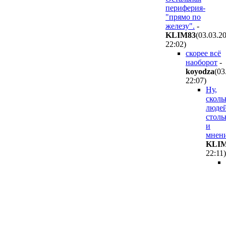
периферия-
"прямо по
железу".
-
KLIM83
(03.03.2
22:02
)
скорее всё
наоборот
-
koyodza
(03
22:07
)
Ну,
сколь
людей
столь
и
мнен
KLIM
22:11
)