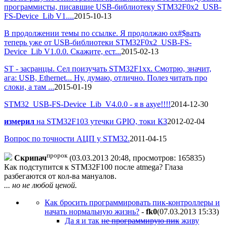
программисты, писавшие USB-библиотеку STM32F0x2_USB-
FS-Device_Lib V1....
2015-10-13
В продолжении темы по ссылке. Я продолжаю ох#$вать
теперь уже от USB-библиотеки STM32F0x2_USB-FS-
Device_Lib V1.0.0. Скажите, ест...
2015-02-13
ST - засранцы. Сел поизучать STM32F1xx. Смотрю, значит,
ага: USB, Ethernet... Ну, думаю, отлично. Полез читать про
слоки, а там ...
2015-01-19
STM32_USB-FS-Device_Lib_V4.0.0 - я в ахуе!!!!
2014-12-30
измерил
на STM32F103 утечки GPIO, токи КЗ
2012-02-04
Вопрос по точности АЦП у STM32.
2011-04-15
пророк
Скрипач
(03.03.2013 20:48, просмотров: 165835)
Как подступится к STM32F100 после atmega? Глаза
разбегаются от кол-ва мануалов.
... но не любой ценой.
Как бросить программировать пик-контроллеры и
начать нормальную жизнь?
-
fk0
(07.03.2013 15:33
)
Да я и так
не программирую пик
живу