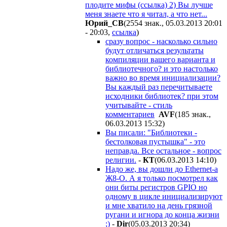
плодите мифы (ссылка) 2) Вы лучше
меня знаете что я читал, а что нет...
Юрий_СВ
(2554 знак., 05.03.2013 20:01
- 20:03
,
ссылка
)
сразу вопрос - насколько сильно
будут отличаться результаты
компиляции вашего варианта и
библиотечного? и это настолько
важно во время инициализации?
Вы каждый раз перечитываете
исходники библиотек? при этом
учитывайте - стиль
комментариев
AVF
(185 знак.,
06.03.2013 15:32
)
Вы писали: "Библиотеки -
бестолковая пустышка" - это
неправда. Все остальное - вопрос
религии.
-
КТ
(06.03.2013 14:10
)
Надо же, вы дошли до Ethernet-а
Ж8-О. А я только посмотрел как
они биты регистров GPIO но
одному в цикле инициализируют
и мне хватило на день грязной
ругани и игнора до конца жизни
;)
-
Dir
(05.03.2013 20:34
)