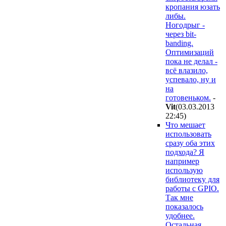
кропания юзать
либы.
Ногодрыг -
через bit-
banding.
Оптимизаций
пока не делал -
всё влазило,
успевало, ну и
на
готовеньком.
-
Vit
(03.03.2013
22:45
)
Что мешает
использовать
сразу оба этих
подхода? Я
например
использую
библиотеку для
работы с GPIO.
Так мне
показалось
удобнее.
Остальная