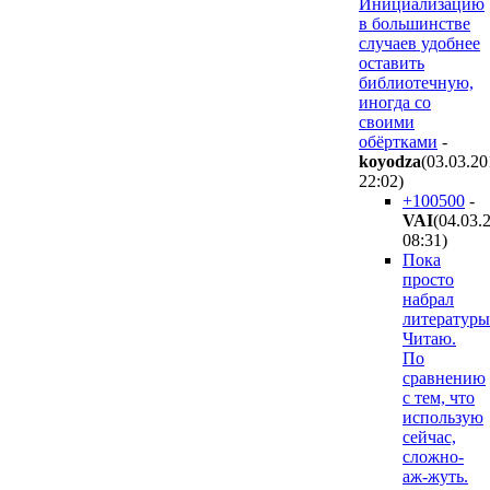
Инициализацию
в большинстве
случаев удобнее
оставить
библиотечную,
иногда со
своими
обёртками
-
koyodza
(03.03.20
22:02
)
+100500
-
VAI
(04.03.
08:31
)
Пока
просто
набрал
литературы
Читаю.
По
сравнению
с тем, что
использую
сейчас,
сложно-
аж-жуть.