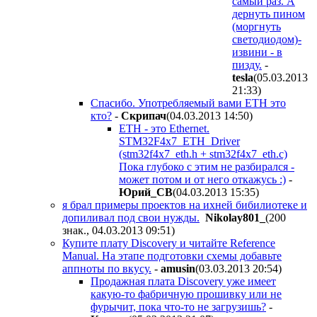
самый раз. А
дернуть пином
(моргнуть
светодиодом)-
извини - в
пизду.
-
tesla
(05.03.2013
21:33
)
Спасибо. Употребляемый вами ETH это
кто?
-
Скрипач
(04.03.2013 14:50
)
ETH - это Ethernet.
STM32F4x7_ETH_Driver
(stm32f4x7_eth.h + stm32f4x7_eth.c)
Пока глубоко с этим не разбирался -
может потом и от него откажусь :)
-
Юрий_СВ
(04.03.2013 15:35
)
я брал примеры проектов на ихней бибилиотеке и
допиливал под свои нужды.
Nikolay801_
(200
знак., 04.03.2013 09:51
)
Купите плату Discovery и читайте Reference
Manual. На этапе подготовки схемы добавьте
аппноты по вкусу.
-
amusin
(03.03.2013 20:54
)
Продажная плата Discovery уже имеет
какую-то фабричную прошивку или не
фурычит, пока что-то не загрузишь?
-