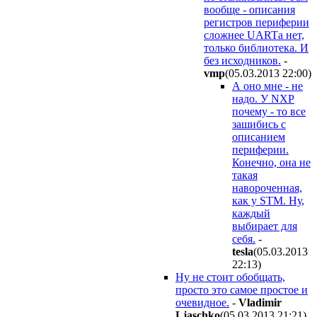
вообще - описания
регистров периферии
сложнее UARTа нет,
только библиотека. И
без исходников.
-
vmp
(05.03.2013 22:00
)
А оно мне - не
надо. У NXP
почему - то все
зашибись с
описанием
периферии.
Конечно, она не
такая
навороченная,
как у STM. Ну,
каждый
выбирает для
себя.
-
tesla
(05.03.2013
22:13
)
Ну не стоит обобщать,
просто это самое простое и
очевидное.
-
Vladimir
Ljaschko
(05.03.2013 21:21
)