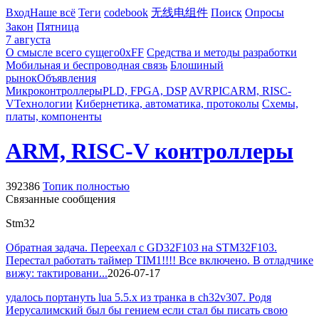
Вход
Наше всё
Теги
codebook
无线电组件
Поиск
Опросы
Закон
Пятница
7 августа
О смысле всего сущего
0xFF
Средства и методы разработки
Мобильная и беспроводная связь
Блошиный
рынок
Объявления
Микроконтроллеры
PLD, FPGA, DSP
AVR
PIC
ARM, RISC-
V
Технологии
Кибернетика, автоматика, протоколы
Схемы,
платы, компоненты
ARM, RISC-V контроллеры
392386
Топик полностью
Связанные сообщения
Stm32
Обратная задача. Переехал с GD32F103 на STM32F103.
Перестал работать таймер TIM1!!!! Все включено. В отладчике
вижу: тактировани...
2026-07-17
удалось портануть lua 5.5.x из транка в ch32v307. Родя
Иерусалимский был бы гением если стал бы писать свою