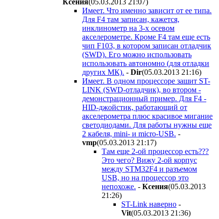
Ксения
(05.03.2013 21:07
)
Имеет. Что именно зависит от ее типа.
Для F4 там записан, кажется,
инклинометр на 3-х осевом
акселерометре. Кроме F4 там еще есть
чип F103, в котором записан отладчик
(SWD). Его можно использовать
использовать автономно (для отладки
других МК).
-
Dir
(05.03.2013 21:16
)
Имеет. В одном процессоре зашит ST-
LINK (SWD-отладчик), во втором -
демонстрационный пример. Для F4 -
HID-джойстик, работающий от
акселерометра плюс красивое мигание
светодиодами. Для работы нужны еще
2 кабеля, mini- и micro-USB.
-
vmp
(05.03.2013 21:17
)
Там еще 2-ой процессор есть???
Это чего? Вижу 2-ой корпус
между STM32F4 и разъемом
USB, но на процессор это
непохоже.
-
Ксения
(05.03.2013
21:26
)
ST-Link наверно
-
Vit
(05.03.2013 21:36
)