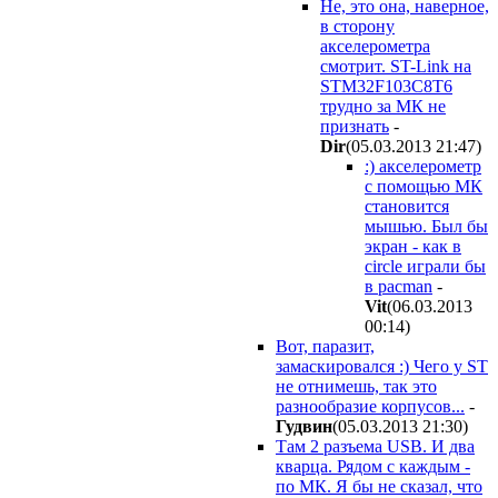
Не, это она, наверное,
в сторону
акселерометра
смотрит. ST-Link на
STM32F103C8T6
трудно за МК не
признать
-
Dir
(05.03.2013 21:47
)
:) акселерометр
с помощью МК
становится
мышью. Был бы
экран - как в
circle играли бы
в pacman
-
Vit
(06.03.2013
00:14
)
Вот, паразит,
замаскировался :) Чего у ST
не отнимешь, так это
разнообразие корпусов...
-
Гудвин
(05.03.2013 21:30
)
Там 2 разъема USB. И два
кварца. Рядом с каждым -
по МК. Я бы не сказал, что