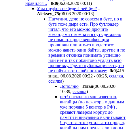
нравился...
-
fk0
(06.08.2020 00:11
)
Увы пруфов не будет! чей бут?
-
Aleksey_75
(06.08.2020 00:13
)
Нагуглил, дело не совсем в буте, но в
буте тоже дыра есть. Про бутлоадер
читал, что его можно дрючить
командами с компа и я суть детально
не помню, вроде верификация
прошивки или что-то вроде того:
можно давать одни байты, другие и по
времени отклика понимать успешно
или нет и так побайтово угадать всю
прошивку. Где-то публикация есть, но
не найти, вот нашёл похожее:
fk0
(415
знак., 06.08.2020 00:22 - 00:25
,
ссылка
,
ссылка
)
Дополню
-
Илья
(06.08.2020
10:39
,
ссылка
)
нет! насколько мне известно,
китайцы (по некоторым данным
уже порядка 5 контор в РФ) ,
срезают лазером корпус до
памяти и визуально вычитывают
! ну эт за что купил за то продал,
китайцы нам предлагали клоны