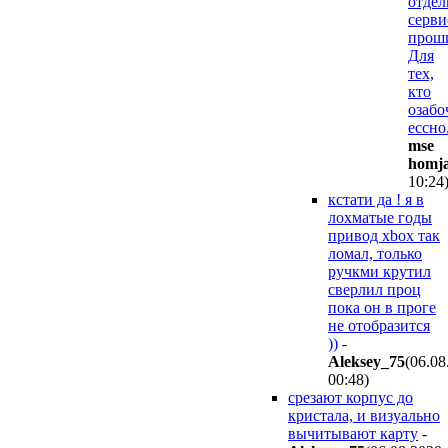
отдел
серви
прош
Для
тех,
кто
озабо
ессно
mse
homj
10:24
кстати да ! я в
лохматые годы
привод xbox так
ломал, только
ручкми крутил
сверлил проц
пока он в проге
не отобразится
))
-
Aleksey_75
(06.08
00:48
)
срезают корпус до
кристала, и визуально
вычитывают карту
-