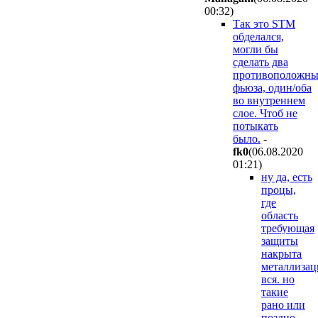
00:32
)
Так это STM
обделался,
могли бы
сделать два
противоположн
фьюза, один/оба
во внутреннем
слое. Чтоб не
потыкать
было.
-
fk0
(06.08.2020
01:21
)
ну да, есть
процы,
где
область
требующая
защиты
накрыта
металлизац
вся. но
такие
рано или
поздно