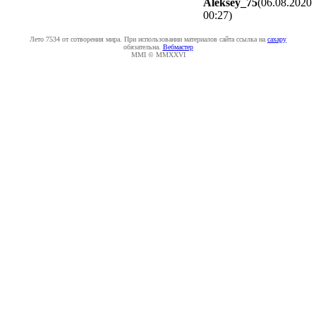
Aleksey_75
(06.08.2020
00:27
)
Лето 7534 от сотворения мира. При использовании материалов сайта ссылка на
caxapу
обязательна.
Вебмастер
MMI © MMXXVI