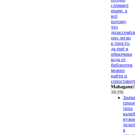
сломают
иначе. а
всё
потому,
что
дизассембл
оно легко
и просто.
да ещё и
образчики
кода от
библиотек
можно
найти и
сопоставит
Mahagam
(
10:19
)
Значи
проце
типа
калиб
нужн
делат
в