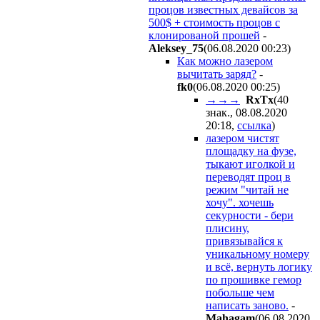
процов известных девайсов за
500$ + стоимость процов с
клонированой прошей
-
Aleksey_75
(06.08.2020 00:23
)
Как можно лазером
вычитать заряд?
-
fk0
(06.08.2020 00:25
)
→→→
RxTx
(40
знак., 08.08.2020
20:18
,
ссылка
)
лазером чистят
площадку на фузе,
тыкают иголкой и
переводят проц в
режим "читай не
хочу". хочешь
секурности - бери
плисину,
привязывайся к
уникальному номеру
и всё, вернуть логику
по прошивке гемор
побольше чем
написать заново.
-
Mahagam
(06.08.2020