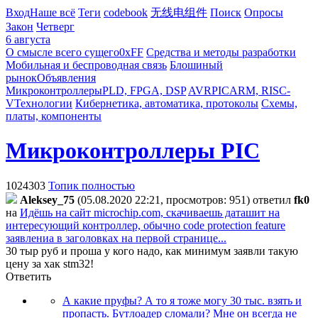
Вход
Наше всё
Теги
codebook
无线电组件
Поиск
Опросы
Закон
Четверг
6 августа
О смысле всего сущего
0xFF
Средства и методы разработки
Мобильная и беспроводная связь
Блошиный
рынок
Объявления
Микроконтроллеры
PLD, FPGA, DSP
AVR
PIC
ARM, RISC-
V
Технологии
Кибернетика, автоматика, протоколы
Схемы,
платы, компоненты
Микроконтроллеры PIC
1024303
Топик полностью
Aleksey_75
(05.08.2020 22:21, просмотров: 951)
ответил
fk0
на
Идёшь на сайт microchip.com, скачиваешь даташит на
интересующий контроллер, обычно code protection feature
заявлениа в заголовках на первой странице...
30 тыр руб и проша у кого надо, как минимум заявли такую
цену за хак stm32!
Ответить
А какие пруфы? А то я тоже могу 30 тыс. взять и
пропасть. Бутлоадер сломали? Мне он всегда не