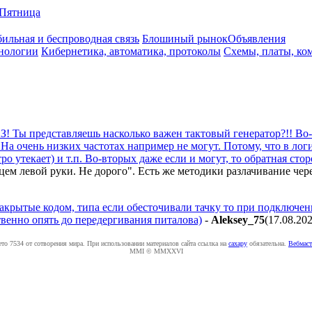
Пятница
ильная и беспроводная связь
Блошиный рынок
Объявления
нологии
Кибернетика, автоматика, протоколы
Схемы, платы, ко
! Ты представляешь насколько важен тактовый генератор?!! Во-
 На очень низких частотах например не могут. Потому, что в ло
тро утекает) и т.п. Во-вторых даже если и могут, то обратная с
ем левой руки. Не дорого". Есть же методики разлачивание чере
крытые кодом, типа если обесточивали тачку то при подключени
ственно опять до передергивания питалова)
-
Aleksey_75
(17.08.20
ето 7534 от сотворения мира. При использовании материалов сайта ссылка на
caxapу
обязательна.
Вебмаст
MMI © MMXXVI