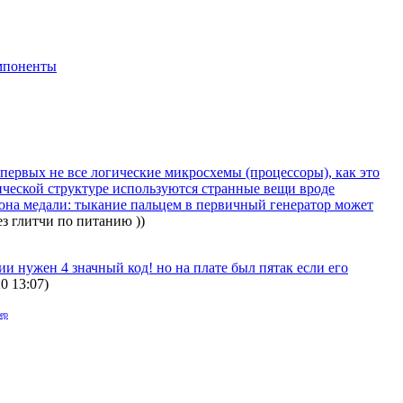
мпоненты
первых не все логические микросхемы (процессоры), как это
гической структуре используются странные вещи вроде
торона медали: тыкание пальцем в первичный генератор может
з глитчи по питанию ))
и нужен 4 значный код! но на плате был пятак если его
20 13:07
)
ер