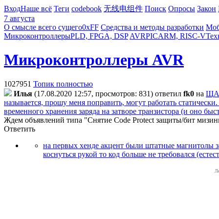
Вход
Наше всё
Теги
codebook
无线电组件
Поиск
Опросы
Закон
7 августа
О смысле всего сущего
0xFF
Средства и методы разработки
Моб
Микроконтроллеры
PLD, FPGA, DSP
AVR
PIC
ARM, RISC-V
Тех
Микроконтроллеры AVR
1027951
Топик полностью
Илья
(17.08.2020 12:57, просмотров: 831)
ответил
fk0
на
ЩАЗ
называется, прошу меня поправить, могут работать статически.
временного хранения заряда на затворе транзистора (и оно быс
Ждем объявлений типа "Снятие Code Protect защиты/бит мизинц
Ответить
на первых хенде акцент были штатные магнитолы за
коснуться рукой то код больше не требовался (есте
Л