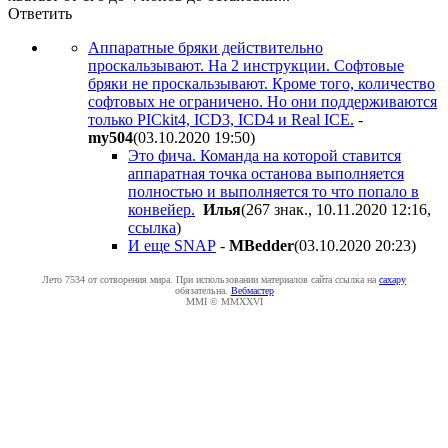
Ответить
Аппаратные бряки действительно
проскальзывают. На 2 инструкции. Софтовые
бряки не проскальзывают. Кроме того, количество
софтовых не ограничено. Но они поддерживаются
только PICkit4, ICD3, ICD4 и Real ICE.
-
my504
(03.10.2020 19:50
)
Это фича. Команда на которой ставится
аппаратная точка останова выполняется
полностью и выполняется то что попало в
конвейер.
Илья
(267 знак., 10.11.2020 12:16
,
ссылка
)
И еще SNAP
-
MBedder
(03.10.2020 20:23
)
Лето 7534 от сотворения мира. При использовании материалов сайта ссылка на
caxapу
обязательна.
Вебмастер
MMI © MMXXVI