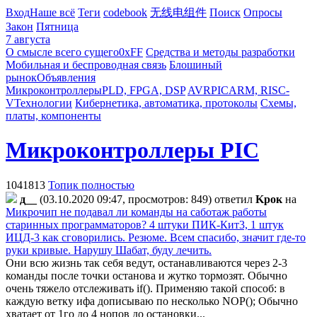
Вход
Наше всё
Теги
codebook
无线电组件
Поиск
Опросы
Закон
Пятница
7 августа
О смысле всего сущего
0xFF
Средства и методы разработки
Мобильная и беспроводная связь
Блошиный
рынок
Объявления
Микроконтроллеры
PLD, FPGA, DSP
AVR
PIC
ARM, RISC-
V
Технологии
Кибернетика, автоматика, протоколы
Схемы,
платы, компоненты
Микроконтроллеры PIC
1041813
Топик полностью
д__
(03.10.2020 09:47, просмотров: 849)
ответил
Kpoк
на
Микрочип не подавал ли команды на саботаж работы
старинных программаторов? 4 штуки ПИК-Кит3, 1 штук
ИЦД-3 как сговорились. Резюме. Всем спасибо, значит где-то
руки кривые. Нарушу Шабат, буду лечить.
Они всю жизнь так себя ведут, останавливаются через 2-3
команды после точки останова и жутко тормозят. Обычно
очень тяжело отслеживать if(). Применяю такой способ: в
каждую ветку ифа дописываю по несколько NOP(); Обычно
хватает от 1го до 4 нопов до остановки...