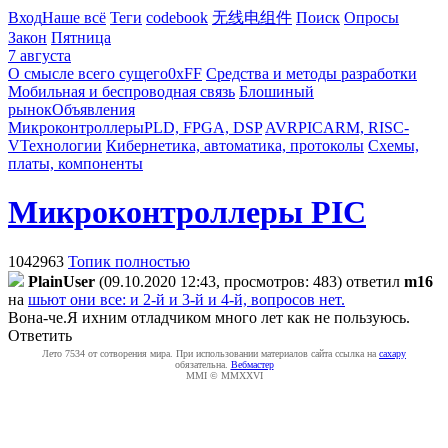
Вход
Наше всё
Теги
codebook
无线电组件
Поиск
Опросы
Закон
Пятница
7 августа
О смысле всего сущего
0xFF
Средства и методы разработки
Мобильная и беспроводная связь
Блошиный
рынок
Объявления
Микроконтроллеры
PLD, FPGA, DSP
AVR
PIC
ARM, RISC-
V
Технологии
Кибернетика, автоматика, протоколы
Схемы,
платы, компоненты
Микроконтроллеры PIC
1042963
Топик полностью
PlainUser
(09.10.2020 12:43, просмотров: 483)
ответил
m16
на
шьют они все: и 2-й и 3-й и 4-й, вопросов нет.
Вона-че.Я ихним отладчиком много лет как не пользуюсь.
Ответить
Лето 7534 от сотворения мира. При использовании материалов сайта ссылка на
caxapу
обязательна.
Вебмастер
MMI © MMXXVI