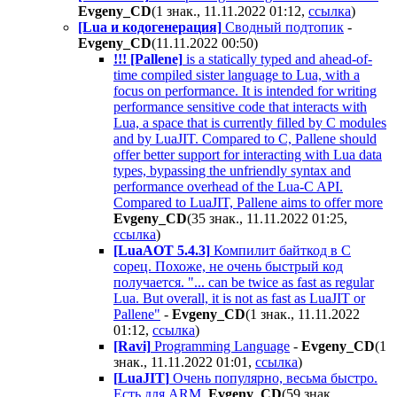
Evgeny_CD
(1 знак., 11.11.2022 01:12
,
ссылка
)
[Lua и кодогенерация]
Сводный подтопик
-
Evgeny_CD
(11.11.2022 00:50
)
!!! [Pallene]
is a statically typed and ahead-of-
time compiled sister language to Lua, with a
focus on performance. It is intended for writing
performance sensitive code that interacts with
Lua, a space that is currently filled by C modules
and by LuaJIT. Compared to C, Pallene should
offer better support for interacting with Lua data
types, bypassing the unfriendly syntax and
performance overhead of the Lua-C API.
Compared to LuaJIT, Pallene aims to offer more
Evgeny_CD
(35 знак., 11.11.2022 01:25
,
ссылка
)
[LuaAOT 5.4.3]
Компилит байткод в С
сорец. Похоже, не очень быстрый код
получается. "...
can be twice as fast as regular
Lua. But overall, it is not as fast as LuaJIT or
Pallene"
-
Evgeny_CD
(1 знак., 11.11.2022
01:12
,
ссылка
)
[Ravi]
Programming Language
-
Evgeny_CD
(1
знак., 11.11.2022 01:01
,
ссылка
)
[
LuaJIT
]
Очень популярно, весьма быстро.
Есть для ARM
Evgeny_CD
(59 знак.,