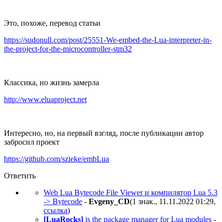
Это, похоже, перевод статьи
https://sudonull.com/post/25551-We-embed-the-Lua-interpreter-in-
the-project-for-the-microcontroller-stm32
Классика, но жизнь замерла
http://www.eluaproject.net
Интересно, но, на первый взгляд, после публикации автор
забросил проект
https://github.com/szieke/embLua
Ответить
Web
Lua Bytecode File Viewer и компилятор Lua 5.3
->
Bytecode
-
Evgeny_CD
(1 знак., 11.11.2022 01:29
,
ссылка
)
[LuaRocks]
is the package manager for Lua modules
-