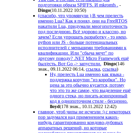
подготовки образа SPIFFS. И mkromfs .
-
Dingo
(10.11.2022 10:50
)
(спасибо, что упомянули ) В чем прелесть
именно Lua? Как я понял, они на FreeRTOS
накатили Lua, придумали многопоточность
под последнюю. Всё здорово и классно, но
зачем? Если упрощать разработку - то имхо,
python или JS - больше потенциальных
исполнителей с меньшими требованиями к
квалификации. Или "сбыча мечт" по
другому поводу? .NET Micro Framework ещё
был/есть. Вот Go -> запустили.
Dingo
(146
знак., 09.11.2022 06:14
,
ссылка
,
ссылка
)
Ну, прелесть Lua именно как языка -
поддержка корутин "из коробки". Но
цена за это обычно кусается, потому
что это то же самое, что выделение ещё
одного стека, но писать асинхронный
код в однопоточном стиле - бесценно.
lloyd
(178 знак., 10.11.2022 12:42
)
главное, чтоб чипы не исчезли :) с некоторых
пор задумался над применением каких-
нибудь гарантированно кондово-дубовых
аппаратных решений, но которые