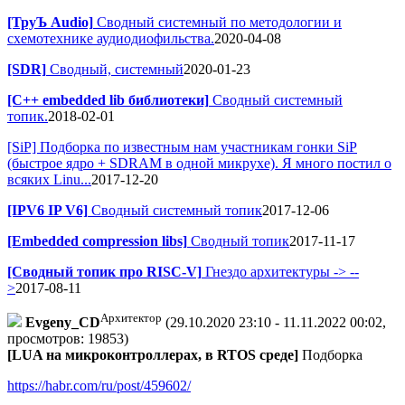
[ТруЪ Audio]
Сводный системный по методологии и
схемотехнике аудиодиофильства.
2020-04-08
[SDR]
Сводный, системный
2020-01-23
[C++ embedded lib библиотеки]
Сводный системный
топик.
2018-02-01
[SiP] Подборка по известным нам участникам гонки SiP
(быстрое ядро + SDRAM в одной микрухе). Я много постил о
всяких Linu...
2017-12-20
[IPV6 IP V6]
Сводный системный топик
2017-12-06
[Embedded compression libs]
Сводный топик
2017-11-17
[Сводный топик про RISC-V]
Гнездо архитектуры -> --
>
2017-08-11
Архитектор
Evgeny_CD
(29.10.2020 23:10 - 11.11.2022 00:02,
просмотров: 19853)
[LUA на микроконтроллерах, в RTOS среде]
Подборка
https://habr.com/ru/post/459602/