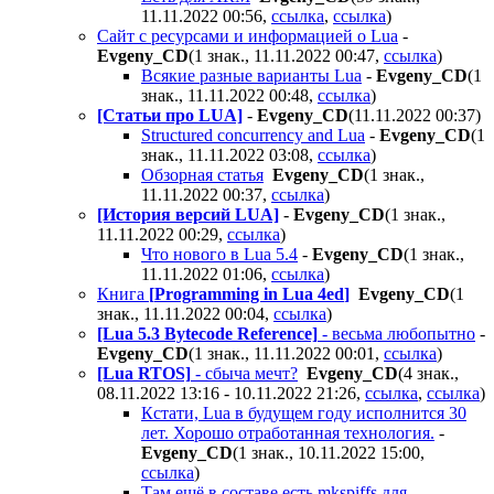
11.11.2022 00:56
,
ссылка
,
ссылка
)
Сайт с ресурсами и информацией о Lua
-
Evgeny_CD
(1 знак., 11.11.2022 00:47
,
ссылка
)
Всякие разные варианты Lua
-
Evgeny_CD
(1
знак., 11.11.2022 00:48
,
ссылка
)
[Статьи про LUA]
-
Evgeny_CD
(11.11.2022 00:37
)
Structured concurrency and Lua
-
Evgeny_CD
(1
знак., 11.11.2022 03:08
,
ссылка
)
Обзорная статья
Evgeny_CD
(1 знак.,
11.11.2022 00:37
,
ссылка
)
[История версий LUA]
-
Evgeny_CD
(1 знак.,
11.11.2022 00:29
,
ссылка
)
Что нового в Lua 5.4
-
Evgeny_CD
(1 знак.,
11.11.2022 01:06
,
ссылка
)
Книга
[
Programming in Lua 4ed
]
Evgeny_CD
(1
знак., 11.11.2022 00:04
,
ссылка
)
[Lua 5.3 Bytecode Reference]
- весьма любопытно
-
Evgeny_CD
(1 знак., 11.11.2022 00:01
,
ссылка
)
[Lua RTOS]
- сбыча мечт?
Evgeny_CD
(4 знак.,
08.11.2022 13:16 - 10.11.2022 21:26
,
ссылка
,
ссылка
)
Кстати, Lua в будущем году исполнится 30
лет. Хорошо отработанная технология.
-
Evgeny_CD
(1 знак., 10.11.2022 15:00
,
ссылка
)
Там ещё в составе есть mkspiffs для