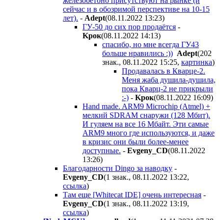
железобетоно присутствуют на рынке (и
сейчас и в обозримой перспективе на 10-15
лет).
-
Adept
(08.11.2022 13:23
)
ГУ-50 до сих пор продаётся
-
Kpoк
(08.11.2022 14:13
)
спасибо, но мне всегда ГУ43
больше нравились :))
Adept
(202
знак., 08.11.2022 15:25
,
картинка
)
Продавалась в Кварце-2.
Меня жаба душила-душила,
пока Кварц-2 не прикрыли
:-)
-
Kpoк
(08.11.2022 16:09
)
Hand made. ARM9 Microchip (Atmel) +
мелкий SDRAM снаружи (128 Мбит).
И гуляем на все 16 Мбайт. Эти самые
ARM9 много где используются, и даже
в кризис они были более-менее
доступные.
-
Evgeny_CD
(08.11.2022
13:26
)
Благодарности Dingo за наводку
-
Evgeny_CD
(1 знак., 08.11.2022 13:22
,
ссылка
)
Там еще [
Whitecat IDE] очень интересная
-
Evgeny_CD
(1 знак., 08.11.2022 13:19
,
ссылка
)