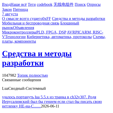
Вход
Наше всё
Теги
codebook
无线电组件
Поиск
Опросы
Закон
Пятница
7 августа
О смысле всего сущего
0xFF
Средства и методы разработки
Мобильная и беспроводная связь
Блошиный
рынок
Объявления
Микроконтроллеры
PLD, FPGA, DSP
AVR
PIC
ARM, RISC-
V
Технологии
Кибернетика, автоматика, протоколы
Схемы,
платы, компоненты
Средства и методы
разработки
1047982
Топик полностью
Связанные сообщения
Lua
Сводный-Системный
удалось портануть lua 5.5.x из транка в ch32v307. Родя
Иерусалимский был бы гением если стал бы писать свою
нетленку НЕ-на-С.......
2026-06-11