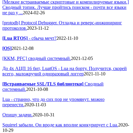
[Мелкие встраиваемые скриптовые и компилируемые языки.]
Сводный топик. Лучше пройтись поиском - почти все языки
не раз у ...
2024-02-26
[protodb] Protocol Debugger. Отладка и реверс-инжиниринг
протоколов.
2023-11-12
[Lua RTOS]
- сбыча мечт?
2022-11-10
[OS]
2021-12-08
[ККМ, PFC] сводный системный.
2021-12-05
До 4х АЦП 16 бит, LuatOS - Lua на борту. Получится, скорей
всего, маложручий одноразовый логгер
2021-11-10
[Встраиваемые SSL/TLS библиотеки]
Сводный
системный.
2021-10-08
Lua - странно, что до сих пор не упомянут. можно
перенести.
2020-11-03
Опишу задачи.
2020-10-31
Squirrel забыли. Он вроде как вполне конкурирует с Lua.
2020-
10-29