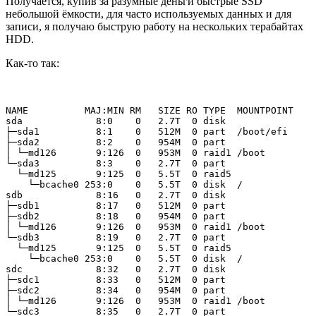
Получается, купив за разумные деньги быстрые SSD
небольшой ёмкости, для часто используемых данных и для
записи, я получаю быструю работу на нескольких терабайтах
HDD.
Как-то так:
NAME          MAJ:MIN RM   SIZE RO TYPE  MOUNTPOINT
sda             8:0    0   2.7T  0 disk  
├─sda1          8:1    0   512M  0 part  /boot/efi
├─sda2          8:2    0   954M  0 part  
│ └─md126       9:126  0   953M  0 raid1 /boot
└─sda3          8:3    0   2.7T  0 part  
  └─md125       9:125  0   5.5T  0 raid5 
    └─bcache0 253:0    0   5.5T  0 disk  /
sdb             8:16   0   2.7T  0 disk  
├─sdb1          8:17   0   512M  0 part  
├─sdb2          8:18   0   954M  0 part  
│ └─md126       9:126  0   953M  0 raid1 /boot
└─sdb3          8:19   0   2.7T  0 part  
  └─md125       9:125  0   5.5T  0 raid5 
    └─bcache0 253:0    0   5.5T  0 disk  /
sdc             8:32   0   2.7T  0 disk  
├─sdc1          8:33   0   512M  0 part  
├─sdc2          8:34   0   954M  0 part  
│ └─md126       9:126  0   953M  0 raid1 /boot
└─sdc3          8:35   0   2.7T  0 part  