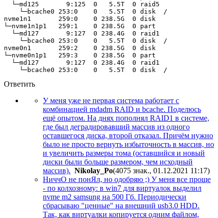
  └─md125       9:125  0   5.5T  0 raid5 
    └─bcache0 253:0    0   5.5T  0 disk  /
nvme1n1       259:0    0 238.5G  0 disk  
└─nvme1n1p1   259:1    0 238.5G  0 part  
  └─md127       9:127  0 238.4G  0 raid1 
    └─bcache0 253:0    0   5.5T  0 disk  /
nvme0n1       259:2    0 238.5G  0 disk  
└─nvme0n1p1   259:3    0 238.5G  0 part  
  └─md127       9:127  0 238.4G  0 raid1 
    └─bcache0 253:0    0   5.5T  0 disk  /
Ответить
У меня уже не первая система работает с
комбинацией mdadm RAID и bcache. Поделюсь
ещё опытом. На днях пополнял RAID1 в системе,
где был деградировавший массив из одного
оставшегося диска, второй отказал. Причём нужно
было не просто вернуть избыточность в массив, но
и увеличить размеры тома (оставшийся и новый
диски были больше размером, чем исходный
массив).
Nikolay_Po
(4075 знак., 01.12.2021 11:17
)
НиччО не понЯл, но одобряю ;) У меня все проще
- по колхозному: в win7 для виртуалок выделил
nvme m2 samsung на 500 Гб. Периодически
сбрасываю "ценные" на внешний usb3.0 HDD.
Так, как виртуалки копируется одним файлом,