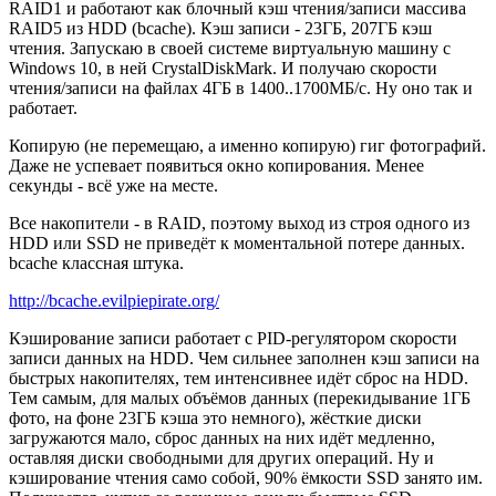
RAID1 и работают как блочный кэш чтения/записи массива
RAID5 из HDD (bcache). Кэш записи - 23ГБ, 207ГБ кэш
чтения. Запускаю в своей системе виртуальную машину с
Windows 10, в ней CrystalDiskMark. И получаю скорости
чтения/записи на файлах 4ГБ в 1400..1700МБ/с. Ну оно так и
работает.
Копирую (не перемещаю, а именно копирую) гиг фотографий.
Даже не успевает появиться окно копирования. Менее
секунды - всё уже на месте.
Все накопители - в RAID, поэтому выход из строя одного из
HDD или SSD не приведёт к моментальной потере данных.
bcache классная штука.
http://bcache.evilpiepirate.org/
Кэширование записи работает с PID-регулятором скорости
записи данных на HDD. Чем сильнее заполнен кэш записи на
быстрых накопителях, тем интенсивнее идёт сброс на HDD.
Тем самым, для малых объёмов данных (перекидывание 1ГБ
фото, на фоне 23ГБ кэша это немного), жёсткие диски
загружаются мало, сброс данных на них идёт медленно,
оставляя диски свободными для других операций. Ну и
кэширование чтения само собой, 90% ёмкости SSD занято им.