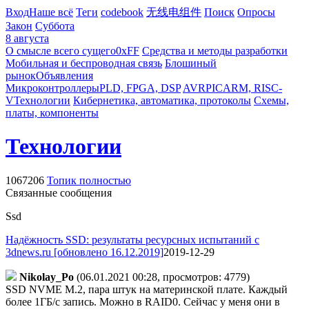
Вход
Наше всё
Теги
codebook
无线电组件
Поиск
Опросы
Закон
Суббота
8 августа
О смысле всего сущего
0xFF
Средства и методы разработки
Мобильная и беспроводная связь
Блошиный
рынок
Объявления
Микроконтроллеры
PLD, FPGA, DSP
AVR
PIC
ARM, RISC-
V
Технологии
Кибернетика, автоматика, протоколы
Схемы,
платы, компоненты
Технологии
1067206
Топик полностью
Связанные сообщения
Ssd
Надёжность SSD: результаты ресурсных испытаний c
3dnews.ru [обновлено 16.12.2019]
2019-12-29
Nikolay_Po
(06.01.2021 00:28, просмотров: 4779)
SSD NVME M.2, пара штук на материнской плате. Каждый
более 1ГБ/с запись. Можно в RAID0. Сейчас у меня они в