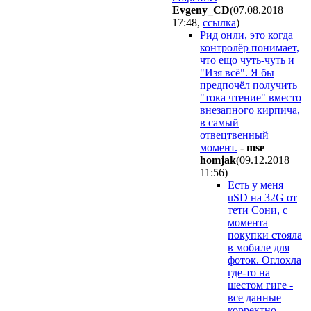
Evgeny_CD
(07.08.2018
17:48
,
ссылка
)
Рид онли, это когда
контролёр понимает,
что ещо чуть-чуть и
"Изя всё". Я бы
предпочёл получить
"тока чтение" вместо
внезапного кирпича,
в самый
отвецтвенный
момент.
-
mse
homjak
(09.12.2018
11:56
)
Есть у меня
uSD на 32G от
тети Сони, с
момента
покупки стояла
в мобиле для
фоток. Оглохла
где-то на
шестом гиге -
все данные
корректно