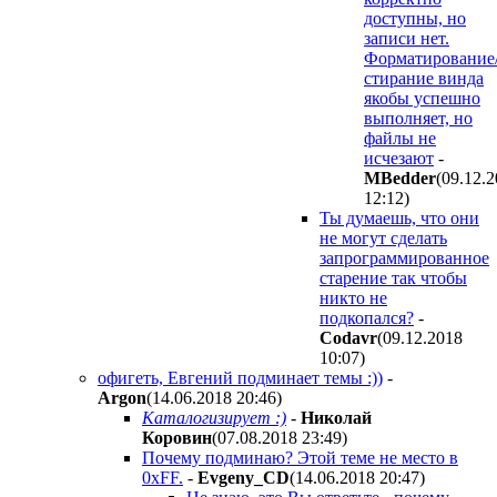
доступны, но
записи нет.
Форматирование
стирание винда
якобы успешно
выполняет, но
файлы не
исчезают
-
MBedder
(09.12.
12:12
)
Ты думаешь, что они
не могут сделать
запрограммированное
старение так чтобы
никто не
подкопался?
-
Codavr
(09.12.2018
10:07
)
офигеть, Евгений подминает темы :))
-
Argon
(14.06.2018 20:46
)
Каталогизирует :)
-
Николай
Коровин
(07.08.2018 23:49
)
Почему подминаю? Этой теме не место в
0xFF.
-
Evgeny_CD
(14.06.2018 20:47
)