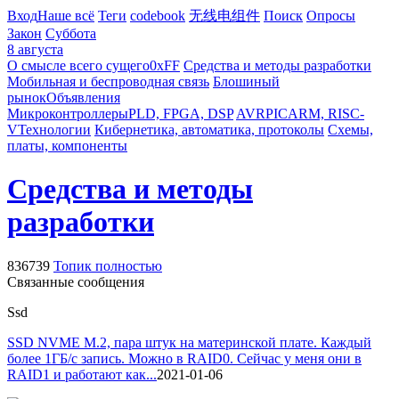
Вход
Наше всё
Теги
codebook
无线电组件
Поиск
Опросы
Закон
Суббота
8 августа
О смысле всего сущего
0xFF
Средства и методы разработки
Мобильная и беспроводная связь
Блошиный
рынок
Объявления
Микроконтроллеры
PLD, FPGA, DSP
AVR
PIC
ARM, RISC-
V
Технологии
Кибернетика, автоматика, протоколы
Схемы,
платы, компоненты
Средства и методы
разработки
836739
Топик полностью
Связанные сообщения
Ssd
SSD NVME M.2, пара штук на материнской плате. Каждый
более 1ГБ/с запись. Можно в RAID0. Сейчас у меня они в
RAID1 и работают как...
2021-01-06