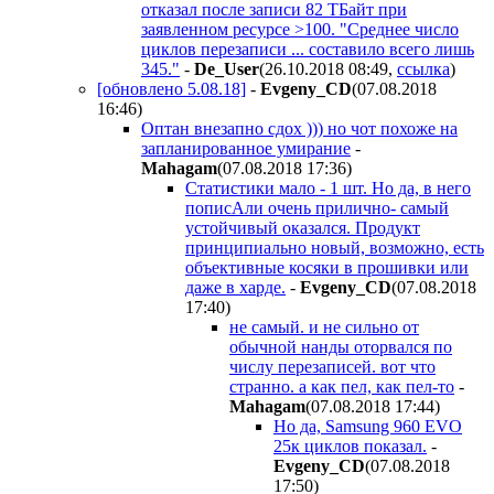
отказал после записи 82 ТБайт при
заявленном ресурсе >100. "Среднее число
циклов перезаписи ... составило всего лишь
345."
-
De_User
(26.10.2018 08:49
,
ссылка
)
[обновлено 5.08.18]
-
Evgeny_CD
(07.08.2018
16:46
)
Оптан внезапно сдох ))) но чот похоже на
запланированное умирание
-
Mahagam
(07.08.2018 17:36
)
Статистики мало - 1 шт. Но да, в него
пописАли очень прилично- самый
устойчивый оказался. Продукт
принципиально новый, возможно, есть
объективные косяки в прошивки или
даже в харде.
-
Evgeny_CD
(07.08.2018
17:40
)
не самый. и не сильно от
обычной нанды оторвался по
числу перезаписей. вот что
странно. а как пел, как пел-то
-
Mahagam
(07.08.2018 17:44
)
Но да, Samsung 960 EVO
25к циклов показал.
-
Evgeny_CD
(07.08.2018
17:50
)