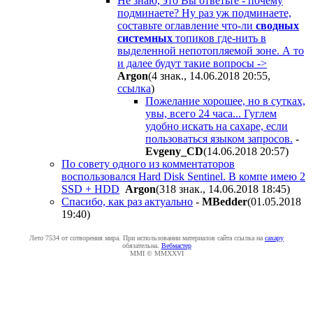
Не знаю, это Вы ответьте - почему
подминаете? Ну раз уж подминаете,
составьте оглавление что-ли
сводных
системных
топиков где-нить в
выделенной непотопляемой зоне. А то
и далее будут такие вопросы ->
Argon
(4 знак., 14.06.2018 20:55
,
ссылка
)
Пожелание хорошее, но в сутках,
увы, всего 24 часа... Гуглем
удобно искать на сахаре, если
пользоваться языком запросов.
-
Evgeny_CD
(14.06.2018 20:57
)
По совету одного из комментаторов
воспользовался Hard Disk Sentinel. В компе имею 2
SSD + HDD
Argon
(318 знак., 14.06.2018 18:45
)
Спасибо, как раз актуально
-
MBedder
(01.05.2018
19:40
)
Лето 7534 от сотворения мира. При использовании материалов сайта ссылка на
caxapу
обязательна.
Вебмастер
MMI © MMXXVI