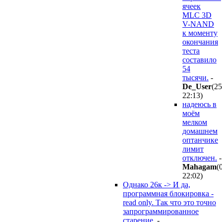
ячеек
MLC 3D
V-NAND
к моменту
окончания
теста
составило
54
тысячи.
-
De_User
(25
22:13
)
надеюсь в
моём
мелком
домашнем
оптанчике
лимит
отключен.
-
Mahagam
(
22:02
)
Однако 26к -> И да,
программная блокировка -
read only. Так что это точно
запрограммированное
старение.
-