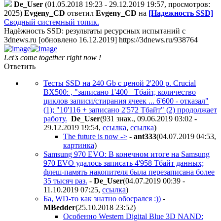
De_User
(01.05.2018 19:23 - 29.12.2019 19:57, просмотров:
2025)
Evgeny_CD
ответил
Evgeny_CD
на
[Надежность SSD]
Сводный системный топик.
Надёжность SSD: результаты ресурсных испытаний c
3dnews.ru [обновлено 16.12.2019]
https://3dnews.ru/938764
Let's come together right now !
Ответить
Тесты SSD на 240 Gb с ценой 2'200 р. Crucial
BX500: , "записано 1'400+ Тбайт, количество
циклов записи/стирания ячеек ... 6'600 - отказал"
(1); "10'116 + записано 2'572 Тбайт" (2) продолжает
работу.
De_User
(931 знак., 09.06.2019 03:02 -
29.12.2019 19:54
,
ссылка
,
ссылка
)
The future is now ->
-
ant333
(04.07.2019 04:53
,
картинка
)
Samsung 970 EVO: В конечном итоге на Samsung
970 EVO удалось записать 4'958 Тбайт данных;
флеш-память накопителя была перезаписана более
35 тысяч раз.
-
De_User
(04.07.2019 00:39 -
11.10.2019 07:25
,
ссылка
)
Ба, WD-то как знатно обосрался :))
-
MBedder
(25.10.2018 23:52
)
Особенно Western Digital Blue 3D NAND: