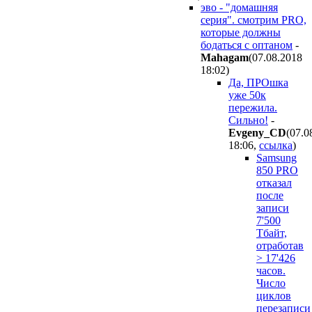
эво - "домашняя
серия". смотрим PRO,
которые должны
бодаться с оптаном
-
Mahagam
(07.08.2018
18:02
)
Да, ПРОшка
уже 50к
пережила.
Сильно!
-
Evgeny_CD
(07.0
18:06
,
ссылка
)
Samsung
850 PRO
отказал
после
записи
7'500
Тбайт,
отработав
> 17'426
часов.
Число
циклов
перезаписи