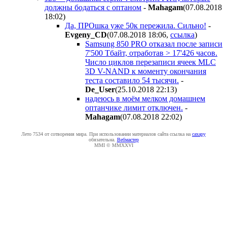
должны бодаться с оптаном
-
Mahagam
(07.08.2018
18:02
)
Да, ПРОшка уже 50к пережила. Сильно!
-
Evgeny_CD
(07.08.2018 18:06
,
ссылка
)
Samsung 850 PRO отказал после записи
7'500 Тбайт, отработав > 17'426 часов.
Число циклов перезаписи ячеек MLC
3D V-NAND к моменту окончания
теста составило 54 тысячи.
-
De_User
(25.10.2018 22:13
)
надеюсь в моём мелком домашнем
оптанчике лимит отключен.
-
Mahagam
(07.08.2018 22:02
)
Лето 7534 от сотворения мира. При использовании материалов сайта ссылка на
caxapу
обязательна.
Вебмастер
MMI © MMXXVI