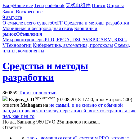
Вход
Наше всё
Теги
codebook
无线电组件
Поиск
Опросы
Закон
Воскресенье
9 августа
О смысле всего сущего
0xFF
Средства и методы разработки
Мобильная и беспроводная связь
Блошиный
рынок
Объявления
Микроконтроллеры
PLD, FPGA, DSP
AVR
PIC
ARM, RISC-
V
Технологии
Кибернетика, автоматика, протоколы
Схемы,
платы, компоненты
Средства и методы
разработки
860859
Топик полностью
Архитектор
Evgeny_CD
(07.08.2018 17:50, просмотров: 500)
ответил
Mahagam
на
не самый. и не сильно от обычной
нанды оторвался по числу перезаписей. вот что странно. а как
пел, как пел-то
Но да, Samsung 960 EVO 25к циклов показал.
Ответить
эво - "домашняя серия". смотрим PRO, которые