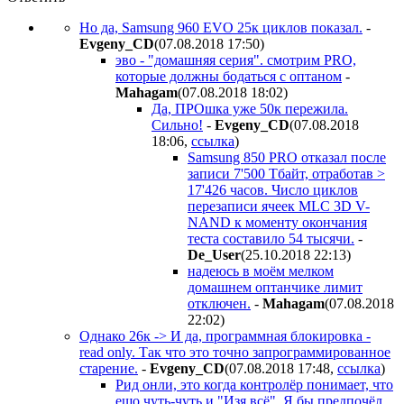
Но да, Samsung 960 EVO 25к циклов показал.
-
Evgeny_CD
(07.08.2018 17:50
)
эво - "домашняя серия". смотрим PRO,
которые должны бодаться с оптаном
-
Mahagam
(07.08.2018 18:02
)
Да, ПРОшка уже 50к пережила.
Сильно!
-
Evgeny_CD
(07.08.2018
18:06
,
ссылка
)
Samsung 850 PRO отказал после
записи 7'500 Тбайт, отработав >
17'426 часов. Число циклов
перезаписи ячеек MLC 3D V-
NAND к моменту окончания
теста составило 54 тысячи.
-
De_User
(25.10.2018 22:13
)
надеюсь в моём мелком
домашнем оптанчике лимит
отключен.
-
Mahagam
(07.08.2018
22:02
)
Однако 26к -> И да, программная блокировка -
read only. Так что это точно запрограммированное
старение.
-
Evgeny_CD
(07.08.2018 17:48
,
ссылка
)
Рид онли, это когда контролёр понимает, что
ещо чуть-чуть и "Изя всё". Я бы предпочёл