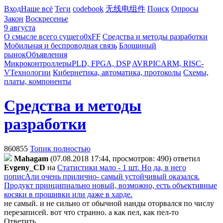
Вход
Наше всё
Теги
codebook
无线电组件
Поиск
Опросы
Закон
Воскресенье
9 августа
О смысле всего сущего
0xFF
Средства и методы разработки
Мобильная и беспроводная связь
Блошиный
рынок
Объявления
Микроконтроллеры
PLD, FPGA, DSP
AVR
PIC
ARM, RISC-
V
Технологии
Кибернетика, автоматика, протоколы
Схемы,
платы, компоненты
Средства и методы
разработки
860855
Топик полностью
Mahagam
(07.08.2018 17:44, просмотров: 490)
ответил
Evgeny_CD
на
Статистики мало - 1 шт. Но да, в него
пописАли очень прилично- самый устойчивый оказался.
Продукт принципиально новый, возможно, есть объективные
косяки в прошивки или даже в харде.
не самый. и не сильно от обычной нанды оторвался по числу
перезаписей. вот что странно. а как пел, как пел-то
Ответить