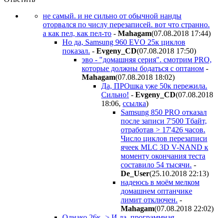
не самый. и не сильно от обычной нанды
оторвался по числу перезаписей. вот что странно.
а как пел, как пел-то
-
Mahagam
(07.08.2018 17:44
)
Но да, Samsung 960 EVO 25к циклов
показал.
-
Evgeny_CD
(07.08.2018 17:50
)
эво - "домашняя серия". смотрим PRO,
которые должны бодаться с оптаном
-
Mahagam
(07.08.2018 18:02
)
Да, ПРОшка уже 50к пережила.
Сильно!
-
Evgeny_CD
(07.08.2018
18:06
,
ссылка
)
Samsung 850 PRO отказал
после записи 7'500 Тбайт,
отработав > 17'426 часов.
Число циклов перезаписи
ячеек MLC 3D V-NAND к
моменту окончания теста
составило 54 тысячи.
-
De_User
(25.10.2018 22:13
)
надеюсь в моём мелком
домашнем оптанчике
лимит отключен.
-
Mahagam
(07.08.2018 22:02
)
Однако 26к -> И да, программная