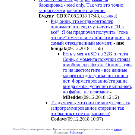
блокировка - read only. Так что это точно
запрограммированное старение.
-
Evgeny_CD
(07.08.2018 17:48
,
ссылка
)
Рид онли, это когда контролёр
понимает, что ещо чуть-чуть и "Изя
всё". Я бы предпочёл получить "тока
чтение" вместо внезапного кирпича, в
самый отвецтвенный момент.
-
mse
homjak
(09.12.2018 11:56
)
Есть у меня uSD на 32G от тети
Сони, с момента покупки стояла
в мобиле для фоток. Оглохла где-
то на шестом гиге - все данные
корректно доступны, но записи
нет. Форматирование/стирание
винда якобы успешно выполняет,
но файлы не исчезают
-
MBedder
(09.12.2018 12:12
)
Ты думаешь, что они не могут сделать
запрограммированное старение так
чтобы никто не подкопался?
-
Codavr
(09.12.2018 10:07
)
Лето 7534 от сотворения мира. При использовании материалов сайта ссылка на
caxapу
обязательна.
Вебмастер