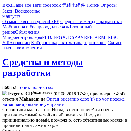
Вход
Наше всё
Теги
codebook
无线电组件
Поиск
Опросы
Закон
Воскресенье
9 августа
О смысле всего сущего
0xFF
Средства и методы разработки
Мобильная и беспроводная связь
Блошиный
рынок
Объявления
Микроконтроллеры
PLD, FPGA, DSP
AVR
PIC
ARM, RISC-
V
Технологии
Кибернетика, автоматика, протоколы
Схемы,
платы, компоненты
Средства и методы
разработки
860852
Топик полностью
Архитектор
Evgeny_CD
(07.08.2018 17:40, просмотров: 494)
ответил
Mahagam
на
Оптан внезапно сдох ))) но чот похоже
на запланированное умирание
Статистики мало - 1 шт. Но да, в него пописАли очень
прилично- самый устойчивый оказался. Продукт
принципиально новый, возможно, есть объективные косяки в
прошивки или даже в харде.
Ответить